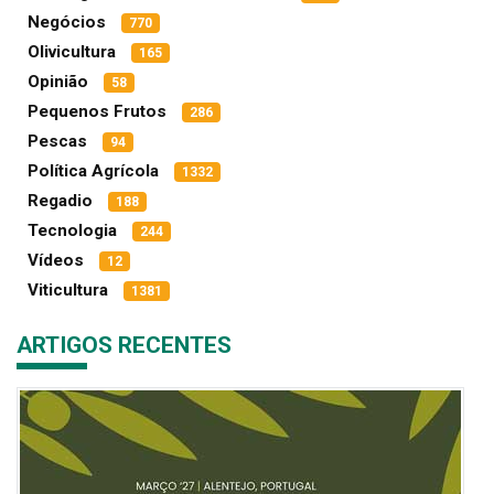
Negócios
770
Olivicultura
165
Opinião
58
Pequenos Frutos
286
Pescas
94
Política Agrícola
1332
Regadio
188
Tecnologia
244
Vídeos
12
Viticultura
1381
ARTIGOS RECENTES