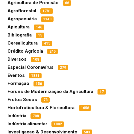
Agricultura de Precisão
66
Agroflorestal
1781
Agropecuária
1143
Apicultura
146
Bibliografia
15
Cerealicultura
415
Crédito Agrícola
245
Diversos
108
Especial Coronavírus
279
Eventos
1831
Formação
156
Fóruns de Modernização da Agricultura
17
Frutos Secos
73
Hortofruticultura & Floricultura
1658
Indústria
708
Indústria alimentar
1882
Investigacao & Desenvolvimento
583