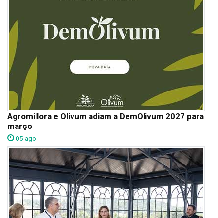
Agromillora e Olivum adiam a DemOlivum 2027 para
março
05 ago