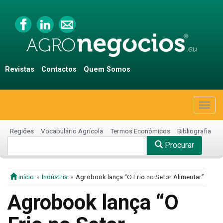
Revistas
Contactos
Quem Somos
Togg
navig
Regiões
Vocabulário Agrícola
Termos Económicos
Bibliografia
Procurar
início
Indústria
Agrobook lança “O Frio no Setor Alimentar”
Agrobook lança “O