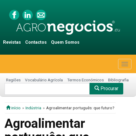
Revistas
Contactos
Quem Somos
Togg
navig
Regiões
Vocabulário Agrícola
Termos Económicos
Bibliografia
Procurar
início
Indústria
Agroalimentar português: que futuro?
Agroalimentar