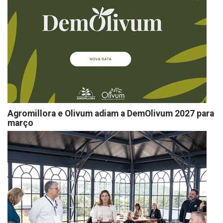
Agromillora e Olivum adiam a DemOlivum 2027 para
março