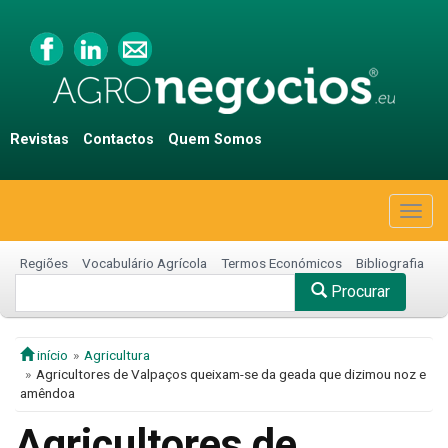
Revistas
Contactos
Quem Somos
Togg
navig
Regiões
Vocabulário Agrícola
Termos Económicos
Bibliografia
Procurar
início
Agricultura
Agricultores de Valpaços queixam-se da geada que dizimou noz e
amêndoa
Agricultores de