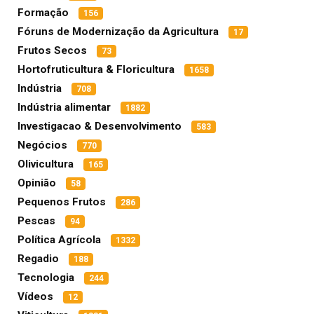
Formação
156
Fóruns de Modernização da Agricultura
17
Frutos Secos
73
Hortofruticultura & Floricultura
1658
Indústria
708
Indústria alimentar
1882
Investigacao & Desenvolvimento
583
Negócios
770
Olivicultura
165
Opinião
58
Pequenos Frutos
286
Pescas
94
Política Agrícola
1332
Regadio
188
Tecnologia
244
Vídeos
12