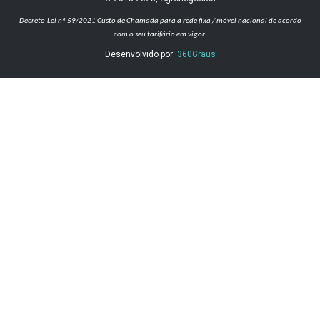
Decreto-Lei nº 59/2021
Custo de Chamada para a rede fixa / móvel nacional de acordo
com o seu tarifário em vigor.
Desenvolvido por:
360Graus