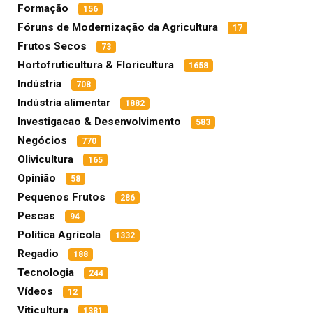
Formação
156
Fóruns de Modernização da Agricultura
17
Frutos Secos
73
Hortofruticultura & Floricultura
1658
Indústria
708
Indústria alimentar
1882
Investigacao & Desenvolvimento
583
Negócios
770
Olivicultura
165
Opinião
58
Pequenos Frutos
286
Pescas
94
Política Agrícola
1332
Regadio
188
Tecnologia
244
Vídeos
12
Viticultura
1381