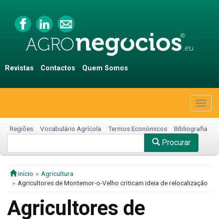
Revistas
Contactos
Quem Somos
Togg
navig
Regiões
Vocabulário Agrícola
Termos Económicos
Bibliografia
Procurar
início
Agricultura
Agricultores de Montemor-o-Velho criticam ideia de relocalização
Agricultores de