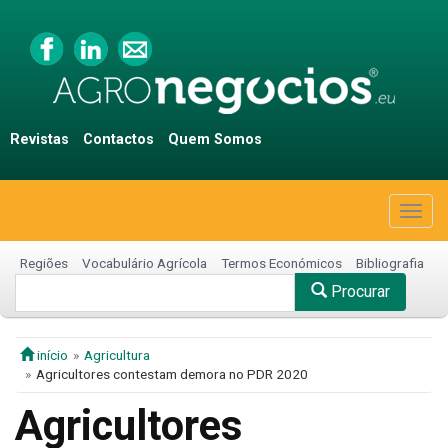
Revistas
Contactos
Quem Somos
Togg
navig
Regiões
Vocabulário Agrícola
Termos Económicos
Bibliografia
Procurar
início
Agricultura
Agricultores contestam demora no PDR 2020
Agricultores