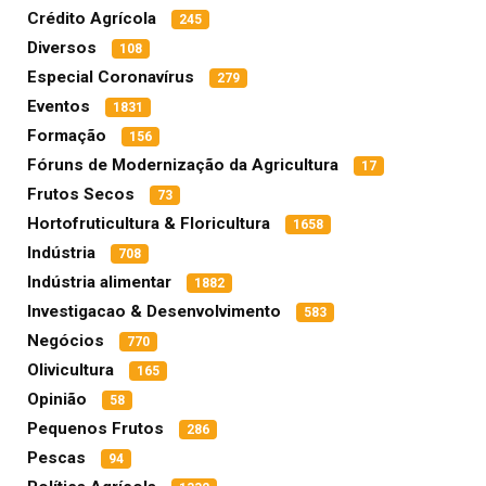
Crédito Agrícola
245
Diversos
108
Especial Coronavírus
279
Eventos
1831
Formação
156
Fóruns de Modernização da Agricultura
17
Frutos Secos
73
Hortofruticultura & Floricultura
1658
Indústria
708
Indústria alimentar
1882
Investigacao & Desenvolvimento
583
Negócios
770
Olivicultura
165
Opinião
58
Pequenos Frutos
286
Pescas
94