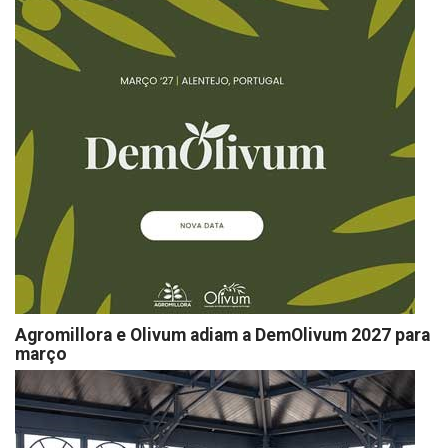
Agromillora e Olivum adiam a DemOlivum 2027 para
março