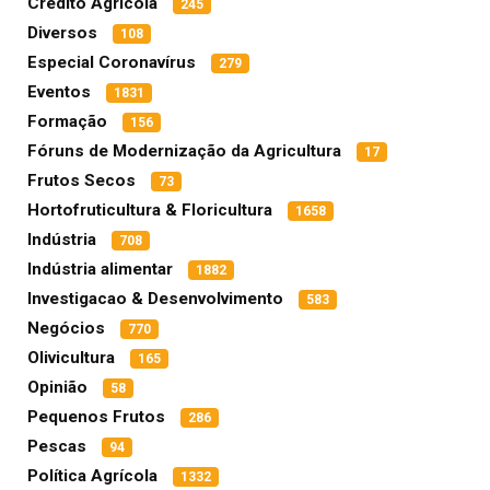
Crédito Agrícola
245
Diversos
108
Especial Coronavírus
279
Eventos
1831
Formação
156
Fóruns de Modernização da Agricultura
17
Frutos Secos
73
Hortofruticultura & Floricultura
1658
Indústria
708
Indústria alimentar
1882
Investigacao & Desenvolvimento
583
Negócios
770
Olivicultura
165
Opinião
58
Pequenos Frutos
286
Pescas
94
Política Agrícola
1332