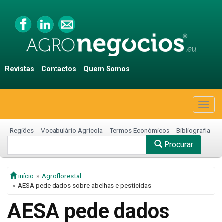
Revistas
Contactos
Quem Somos
Togg
navig
Regiões
Vocabulário Agrícola
Termos Económicos
Bibliografia
Procurar
início
Agroflorestal
AESA pede dados sobre abelhas e pesticidas
AESA pede dados