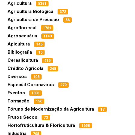
Agricultura
5351
Agricultura Biológica
372
Agricultura de Precisão
66
Agroflorestal
1781
Agropecuária
1143
Apicultura
146
Bibliografia
15
Cerealicultura
415
Crédito Agrícola
245
Diversos
108
Especial Coronavírus
279
Eventos
1831
Formação
156
Fóruns de Modernização da Agricultura
17
Frutos Secos
73
Hortofruticultura & Floricultura
1658
Indústria
708