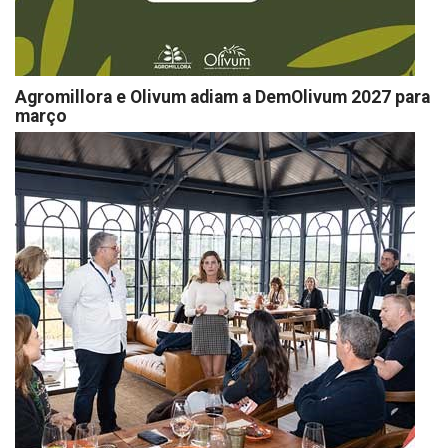
Agromillora e Olivum adiam a DemOlivum 2027 para
março