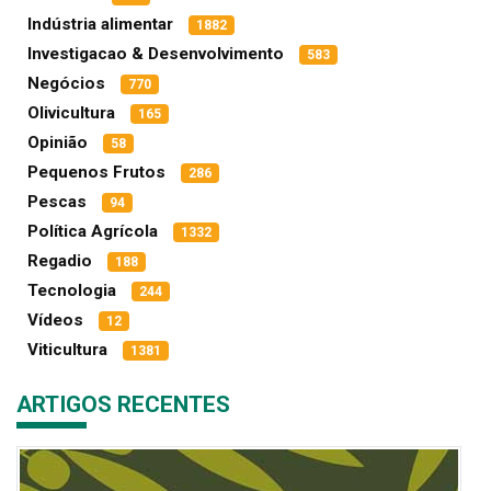
Indústria alimentar
1882
Investigacao & Desenvolvimento
583
Negócios
770
Olivicultura
165
Opinião
58
Pequenos Frutos
286
Pescas
94
Política Agrícola
1332
Regadio
188
Tecnologia
244
Vídeos
12
Viticultura
1381
ARTIGOS RECENTES