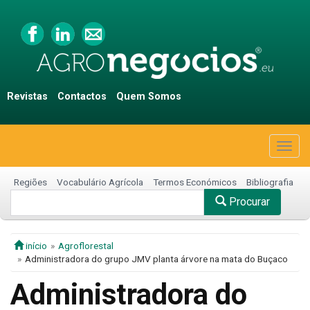
Revistas
Contactos
Quem Somos
Togg
navig
Regiões
Vocabulário Agrícola
Termos Económicos
Bibliografia
Procurar
início
Agroflorestal
Administradora do grupo JMV planta árvore na mata do Buçaco
Administradora do