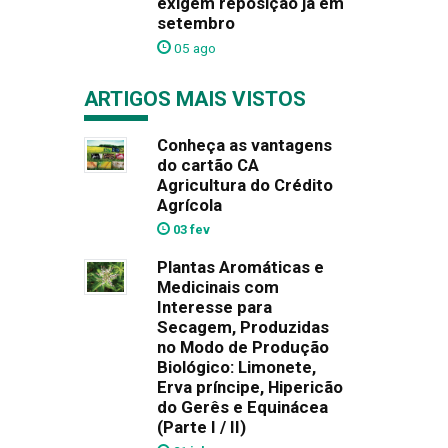
exigem reposição já em
setembro
05 ago
ARTIGOS MAIS VISTOS
Conheça as vantagens
do cartão CA
Agricultura do Crédito
Agrícola
03 fev
Plantas Aromáticas e
Medicinais com
Interesse para
Secagem, Produzidas
no Modo de Produção
Biológico: Limonete,
Erva príncipe, Hipericão
do Gerês e Equinácea
(Parte I / II)