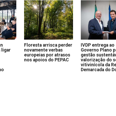
on
Floresta arrisca perder
IVDP entrega ao
 ligar
novamente verbas
Governo Plano p
europeias por atrasos
gestão sustentáv
nos apoios do PEPAC
valorização do s
vitivinícola da R
no
Demarcada do D