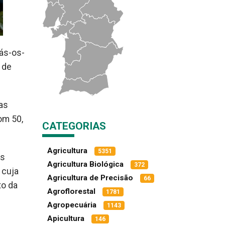
rás-os-
 de
as
om 50,
CATEGORIAS
Agricultura
5351
os
Agricultura Biológica
372
 cuja
Agricultura de Precisão
66
to da
Agroflorestal
1781
Agropecuária
1143
Apicultura
146