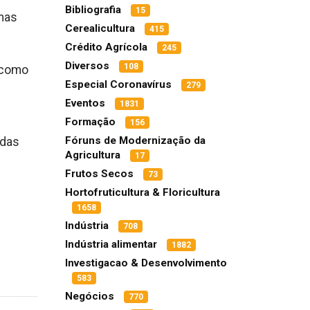
Bibliografia
15
emas
Cerealicultura
415
Crédito Agrícola
245
Diversos
108
 como
Especial Coronavírus
279
Eventos
1831
Formação
156
Fóruns de Modernização da
idas
Agricultura
17
Frutos Secos
73
Hortofruticultura & Floricultura
1658
Indústria
708
Indústria alimentar
1882
Investigacao & Desenvolvimento
583
Negócios
770