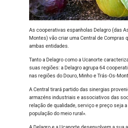
As cooperativas espanholas Delagro (das Ast
Montes) vão criar uma Central de Compras qu
ambas entidades.
Tanto a Delagro como a Ucanorte caracteri
suas regiões: a Delagro agrupa 64 cooperatic
nas regiões do Douro, Minho e Trás-Os-Monte
A Central tirará partido das sinergias pro
armazéns industriais e associativos das so
relação de qualidade, serviço e preço seja 
população do meio rural».
A Delagro e a Ucanorte desenvolvem a sua 