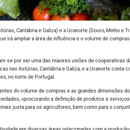
úrias, Cantábria e Galiza) e a Ucanorte (Douro, Minho e T
e irá ampliar a área de influência e o volume de compras
zam-se por ser uma das maiores uniões de cooperativas d
as nas Astúrias, Cantábria e Galiza, e a Ucanorte conta c
s, no norte de Portugal.
venientes do volume de compras e as grandes dimensões d
ciedades, «procurando a definição de produtos e serviços
a mais justa para os agricultores, bem como para o conjun
atividade em diversas áreas relacionadas com a produção