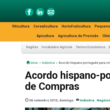
Viticultura
Cerealicultura
Hortofruticultura
Pequeno
Apicultura
Agricultura de Precisão
Oliv
Regiões
Vocabulário Agrícola
Termos Económicos
início
Indústria
Acordo hispano-português para cr
Acordo hispano-por
de Compras
06 setembro 2015, domingo
Indústria
Negóci