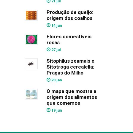
21 jul
Produção de queijo:
origem dos coalhos
14 jan
Flores comestíveis:
rosas
27 jul
Sitophilus zeamais e
Sitotroga cerealella:
Pragas do Milho
23 jan
O mapa que mostra a
origem dos alimentos
que comemos
19 jun