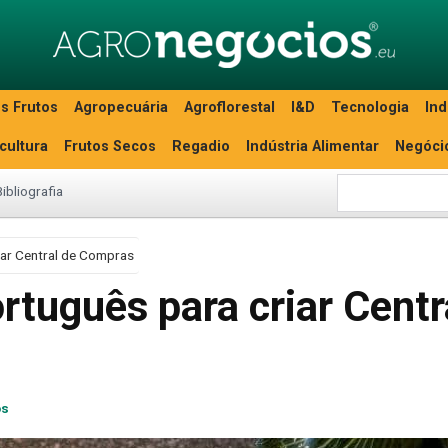
s Frutos
Agropecuária
Agroflorestal
I&D
Tecnologia
Ind
icultura
Frutos Secos
Regadio
Indústria Alimentar
Negóci
Bibliografia
iar Central de Compras
tuguês para criar Centr
os