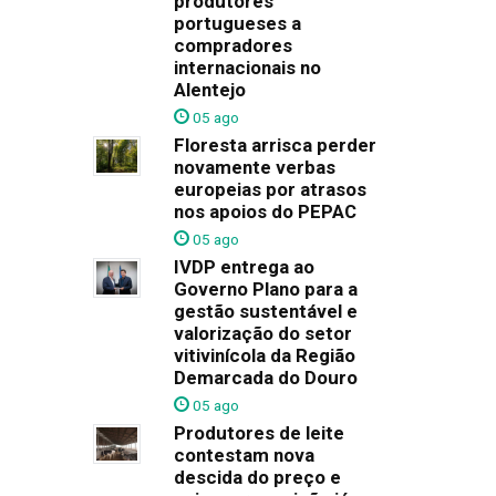
produtores
portugueses a
compradores
internacionais no
Alentejo
05 ago
Floresta arrisca perder
novamente verbas
europeias por atrasos
nos apoios do PEPAC
05 ago
IVDP entrega ao
Governo Plano para a
gestão sustentável e
valorização do setor
vitivinícola da Região
Demarcada do Douro
05 ago
Produtores de leite
contestam nova
descida do preço e