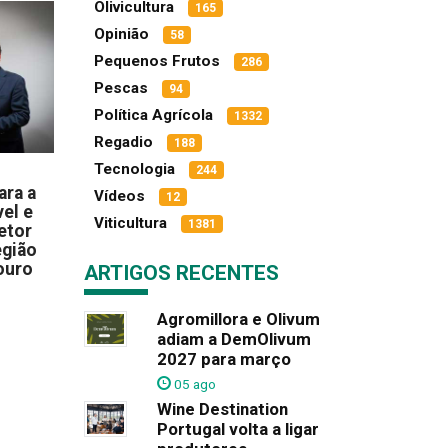
Olivicultura
165
Opinião
58
Pequenos Frutos
286
Pescas
94
Política Agrícola
1332
Regadio
188
Tecnologia
244
ara a
Vídeos
12
el e
Viticultura
1381
etor
egião
ouro
ARTIGOS RECENTES
Agromillora e Olivum
adiam a DemOlivum
2027 para março
05 ago
Wine Destination
Portugal volta a ligar