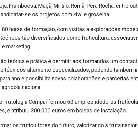
a, Framboesa, Maçã, Mirtilo, Romã, Pera Rocha, entre out
ndidatar-se os projetos com kiwi e groselha.
e 80 horas de formação, com visitas a explorações model
eóricos tão diversificados como fruticultura, associativ
a e marketing.
ão teórica e prática é permitir aos formandos um contac
 e técnicos altamente especializados, podendo também i
ara ano e possibilita novas colaborações e parcerias ent
 agrícola nacional.
de Frutologia Compal formou 60 empreendedores frutícol
s, e atribuiu 300.000 euros em bolsas de instalação.
ormar os fruticultores do futuro, valorizando a fruta nacion