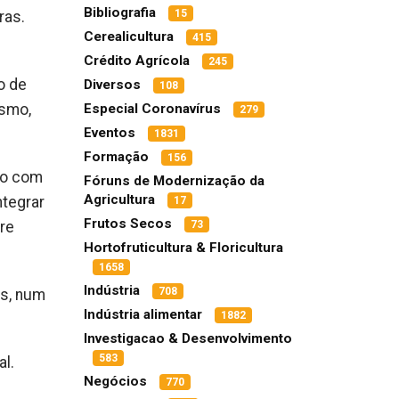
Bibliografia
15
ras.
Cerealicultura
415
Crédito Agrícola
245
o de
Diversos
108
ismo,
Especial Coronavírus
279
Eventos
1831
Formação
156
to com
Fóruns de Modernização da
Agricultura
ntegrar
17
Frutos Secos
re
73
Hortofruticultura & Floricultura
1658
Indústria
708
as, num
Indústria alimentar
1882
Investigacao & Desenvolvimento
583
al.
Negócios
770