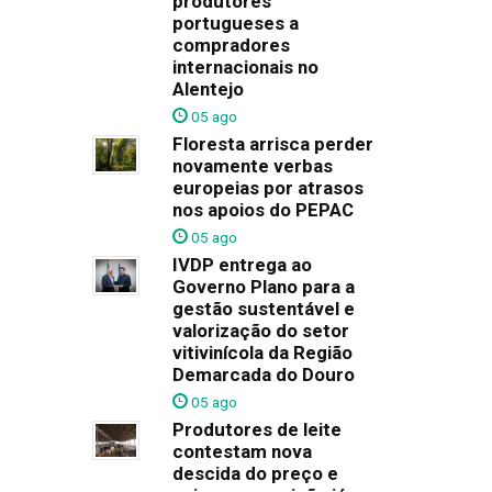
produtores
portugueses a
compradores
internacionais no
Alentejo
05 ago
Floresta arrisca perder
novamente verbas
europeias por atrasos
nos apoios do PEPAC
05 ago
IVDP entrega ao
Governo Plano para a
gestão sustentável e
valorização do setor
vitivinícola da Região
Demarcada do Douro
05 ago
Produtores de leite
contestam nova
descida do preço e