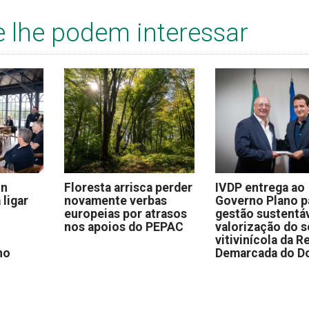
e lhe podem interessar
on
Floresta arrisca perder
IVDP entrega ao
 ligar
novamente verbas
Governo Plano p
europeias por atrasos
gestão sustentáv
nos apoios do PEPAC
valorização do s
vitivinícola da R
no
Demarcada do D