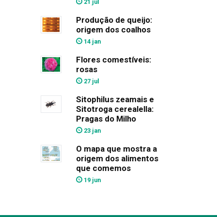
21 jul
Produção de queijo:
origem dos coalhos
14 jan
Flores comestíveis:
rosas
27 jul
Sitophilus zeamais e
Sitotroga cerealella:
Pragas do Milho
23 jan
O mapa que mostra a
origem dos alimentos
que comemos
19 jun