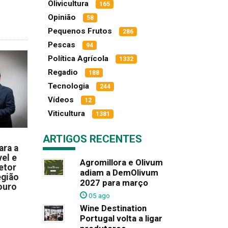
Olivicultura
165
Opinião
58
Pequenos Frutos
286
Pescas
94
Política Agrícola
1332
Regadio
188
Tecnologia
244
Vídeos
12
Viticultura
1381
ARTIGOS RECENTES
ara a
el e
Agromillora e Olivum
etor
adiam a DemOlivum
egião
2027 para março
ouro
05 ago
Wine Destination
Portugal volta a ligar