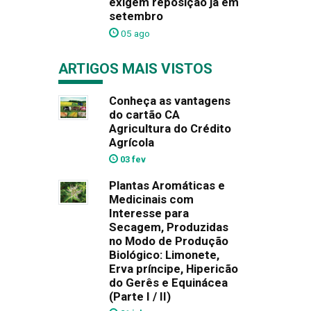
exigem reposição já em
setembro
05 ago
ARTIGOS MAIS VISTOS
Conheça as vantagens
do cartão CA
Agricultura do Crédito
Agrícola
03 fev
Plantas Aromáticas e
Medicinais com
Interesse para
Secagem, Produzidas
no Modo de Produção
Biológico: Limonete,
Erva príncipe, Hipericão
do Gerês e Equinácea
(Parte I / II)