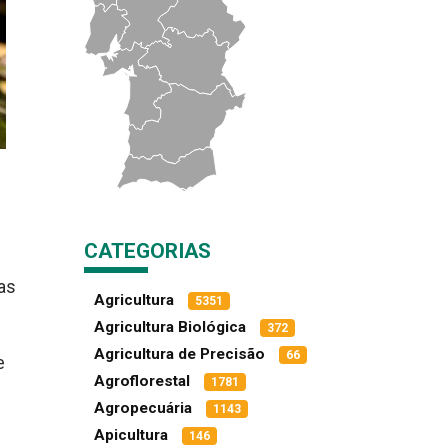
CATEGORIAS
ras
Agricultura
5351
Agricultura Biológica
372
Agricultura de Precisão
66
e
Agroflorestal
1781
Agropecuária
1143
Apicultura
146