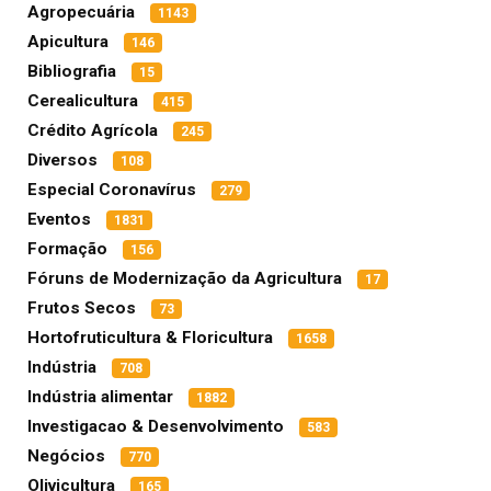
Agropecuária
1143
Apicultura
146
Bibliografia
15
Cerealicultura
415
Crédito Agrícola
245
Diversos
108
Especial Coronavírus
279
Eventos
1831
Formação
156
Fóruns de Modernização da Agricultura
17
Frutos Secos
73
Hortofruticultura & Floricultura
1658
Indústria
708
Indústria alimentar
1882
Investigacao & Desenvolvimento
583
Negócios
770
Olivicultura
165