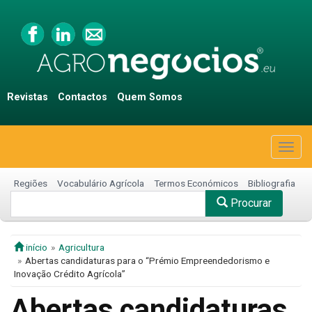
Revistas
Contactos
Quem Somos
Togg
navig
Regiões
Vocabulário Agrícola
Termos Económicos
Bibliografia
Procurar
início
Agricultura
Abertas candidaturas para o “Prémio Empreendedorismo e
Inovação Crédito Agrícola”
Abertas candidaturas