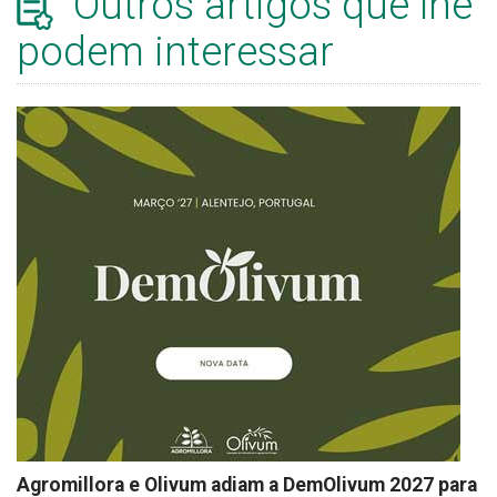
Outros artigos que lhe
podem interessar
Agromillora e Olivum adiam a DemOlivum 2027 para