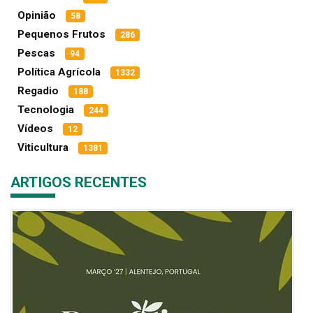
Opinião
58
Pequenos Frutos
286
Pescas
94
Política Agrícola
1332
Regadio
188
Tecnologia
244
Vídeos
12
Viticultura
1381
ARTIGOS RECENTES