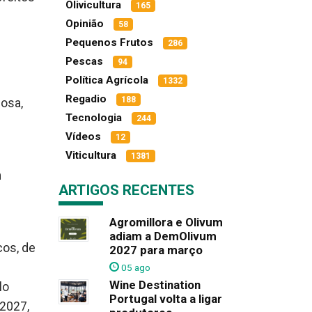
Olivicultura
165
Opinião
58
Pequenos Frutos
286
Pescas
94
Política Agrícola
1332
Regadio
188
josa,
Tecnologia
244
Vídeos
12
Viticultura
1381
m
ARTIGOS RECENTES
Agromillora e Olivum
adiam a DemOlivum
cos, de
2027 para março
05 ago
Wine Destination
lo
Portugal volta a ligar
 2027,