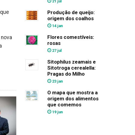
21 jul
 que
Produção de queijo:
origem dos coalhos
14 jan
Flores comestíveis:
 nova
rosas
a
27 jul
Sitophilus zeamais e
Sitotroga cerealella:
Pragas do Milho
23 jan
O mapa que mostra a
origem dos alimentos
que comemos
19 jun