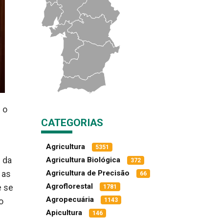
 o
CATEGORIAS
Agricultura
5351
 da
Agricultura Biológica
372
Agricultura de Precisão
 as
66
Agroflorestal
e se
1781
Agropecuária
o
1143
Apicultura
146