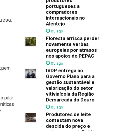
produtores
portugueses a
compradores
internacionais no
uesa,
Alentejo
05 ago
Floresta arrisca perder
novamente verbas
europeias por atrasos
nos apoios do PEPAC
05 ago
 quem
IVDP entrega ao
Governo Plano para a
gestão sustentável e
valorização do setor
vitivinícola da Região
o pilar
Demarcada do Douro
ráticas
05 ago
e
Produtores de leite
contestam nova
descida do preço e