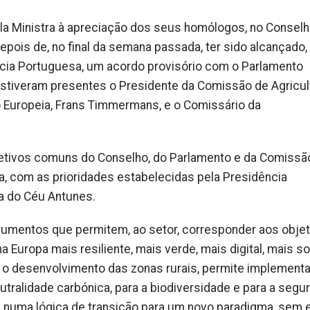
la Ministra à apreciação dos seus homólogos, no Consel
depois de, no final da semana passada, ter sido alcançado
ência Portuguesa, um acordo provisório com o Parlamento
stiveram presentes o Presidente da Comissão de Agricult
o Europeia, Frans Timmermans, e o Comissário da
jetivos comuns do Conselho, do Parlamento e da Comissã
a, com as prioridades estabelecidas pela Presidência
ia do Céu Antunes.
trumentos que permitem, ao setor, corresponder aos obje
 Europa mais resiliente, mais verde, mais digital, mais so
 o desenvolvimento das zonas rurais, permite implementa
utralidade carbónica, para a biodiversidade e para a segu
e numa lógica de transição para um novo paradigma, sem 