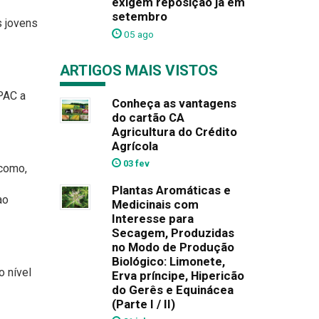
exigem reposição já em
setembro
s jovens
05 ago
ARTIGOS MAIS VISTOS
 PAC a
Conheça as vantagens
do cartão CA
Agricultura do Crédito
Agrícola
03 fev
 como,
Plantas Aromáticas e
ao
Medicinais com
Interesse para
Secagem, Produzidas
no Modo de Produção
Biológico: Limonete,
 nível
Erva príncipe, Hipericão
do Gerês e Equinácea
(Parte I / II)