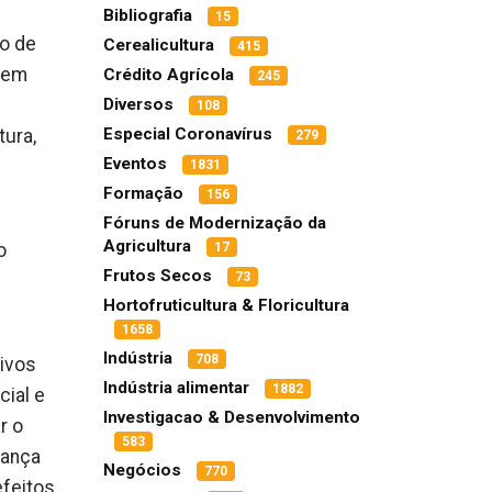
Bibliografia
15
ho de
Cerealicultura
415
, em
Crédito Agrícola
245
Diversos
108
Especial Coronavírus
ura,
279
Eventos
1831
Formação
156
Fóruns de Modernização da
Agricultura
o
17
Frutos Secos
73
Hortofruticultura & Floricultura
1658
Indústria
708
tivos
Indústria alimentar
1882
cial e
Investigacao & Desenvolvimento
r o
583
rança
Negócios
770
efeitos