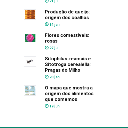
21 jul
Produção de queijo:
origem dos coalhos
14 jan
Flores comestíveis:
rosas
27 jul
Sitophilus zeamais e
Sitotroga cerealella:
Pragas do Milho
23 jan
O mapa que mostra a
origem dos alimentos
que comemos
19 jun