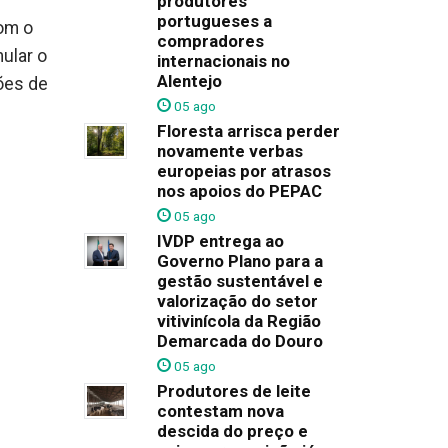
produtores
portugueses a
om o
compradores
ular o
internacionais no
Alentejo
ões de
05 ago
Floresta arrisca perder
novamente verbas
europeias por atrasos
nos apoios do PEPAC
05 ago
IVDP entrega ao
Governo Plano para a
gestão sustentável e
valorização do setor
vitivinícola da Região
Demarcada do Douro
05 ago
Produtores de leite
contestam nova
descida do preço e