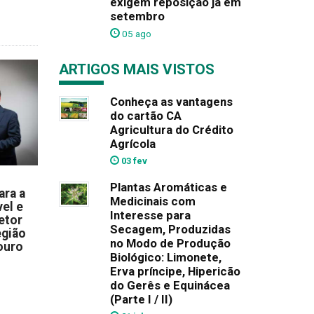
exigem reposição já em
setembro
05 ago
ARTIGOS MAIS VISTOS
Conheça as vantagens
do cartão CA
Agricultura do Crédito
Agrícola
03 fev
Plantas Aromáticas e
ara a
Medicinais com
el e
Interesse para
etor
Secagem, Produzidas
egião
no Modo de Produção
ouro
Biológico: Limonete,
Erva príncipe, Hipericão
do Gerês e Equinácea
(Parte I / II)