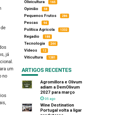
Olivicultura
165
m
Opinião
58
Pequenos Frutos
286
Pescas
94
 de
Política Agrícola
1332
Regadio
188
Tecnologia
244
 dos
Vídeos
12
s, já
Viticultura
1381
cional.
para um
ARTIGOS RECENTES
o no
Agromillora e Olivum
adiam a DemOlivum
2027 para março
rios
05 ago
is,
Wine Destination
Portugal volta a ligar