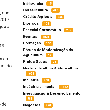
Bibliografia
15
Cerealicultura
415
a, com
Crédito Agrícola
245
 2017
Diversos
108
que a
Especial Coronavírus
279
Eventos
1831
Formação
156
e a
Fóruns de Modernização da
Agricultura
17
am em
Frutos Secos
73
 sendo
Hortofruticultura & Floricultura
1658
Indústria
708
Indústria alimentar
1882
Investigacao & Desenvolvimento
583
o de
Negócios
770