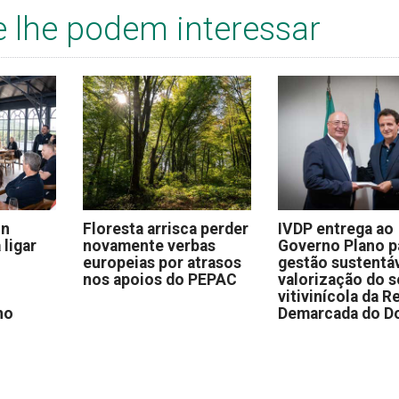
e lhe podem interessar
on
Floresta arrisca perder
IVDP entrega ao
 ligar
novamente verbas
Governo Plano p
europeias por atrasos
gestão sustentáv
nos apoios do PEPAC
valorização do s
vitivinícola da R
no
Demarcada do D