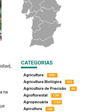
CATEGORIAS
idiae
),
Agricultura
5351
Agricultura Biológica
372
Agricultura de Precisão
66
a na
Agroflorestal
1781
.
Agropecuária
1143
que
Apicultura
146