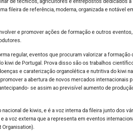
linar de técnicos, agricultores e entrepostos dedicados à
uma fileira de referência, moderna, organizada e notável e
olver e promover ações de formação e outros eventos,
odutores.
orma regular, eventos que procuram valorizar a formação
 kiwi de Portugal. Prova disso são os trabalhos científico
oenças e caraterização organolética e nutritiva do kiwi na
 promover a abertura de novos mercados internacionais 
 antecipando- se assim ao previsível aumento de produçã
cional de kiwis, e é a voz interna da fileira junto dos vá
 e a voz externa que a representa em eventos internaciona
t Organisation).