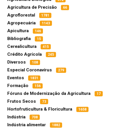
Agricultura de Precisão
66
Agroflorestal
1781
Agropecuária
1143
Apicultura
146
Bibliografia
15
Cerealicultura
415
Crédito Agrícola
245
Diversos
108
Especial Coronavírus
279
Eventos
1831
Formação
156
Fóruns de Modernização da Agricultura
17
Frutos Secos
73
Hortofruticultura & Floricultura
1658
Indústria
708
Indústria alimentar
1882