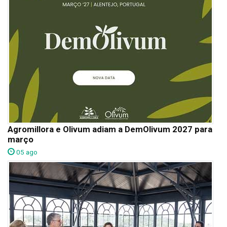
Agromillora e Olivum adiam a DemOlivum 2027 para
março
05 ago