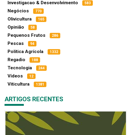
Investigacao & Desenvolvimento
583
Negócios
770
Olivicultura
165
Opinião
58
Pequenos Frutos
286
Pescas
94
Política Agrícola
1332
Regadio
188
Tecnologia
244
Vídeos
12
Viticultura
1381
ARTIGOS RECENTES