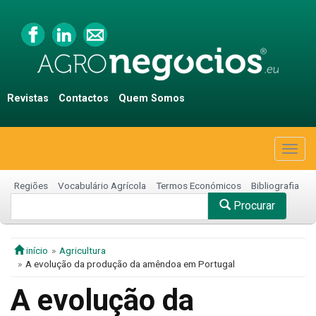
Revistas
Contactos
Quem Somos
Togg
navig
Regiões
Vocabulário Agrícola
Termos Económicos
Bibliografia
Procurar
início
Agricultura
A evolução da produção da amêndoa em Portugal
A evolução da