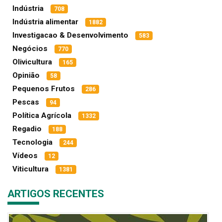
Indústria
708
Indústria alimentar
1882
Investigacao & Desenvolvimento
583
Negócios
770
Olivicultura
165
Opinião
58
Pequenos Frutos
286
Pescas
94
Política Agrícola
1332
Regadio
188
Tecnologia
244
Vídeos
12
Viticultura
1381
ARTIGOS RECENTES