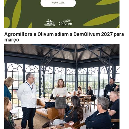
Agromillora e Olivum adiam a DemOlivum 2027 para
março