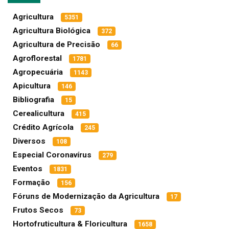
Agricultura
5351
Agricultura Biológica
372
Agricultura de Precisão
66
Agroflorestal
1781
Agropecuária
1143
Apicultura
146
Bibliografia
15
Cerealicultura
415
Crédito Agrícola
245
Diversos
108
Especial Coronavírus
279
Eventos
1831
Formação
156
Fóruns de Modernização da Agricultura
17
Frutos Secos
73
Hortofruticultura & Floricultura
1658