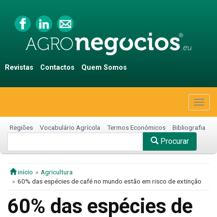
Revistas
Contactos
Quem Somos
Togg
navig
Regiões
Vocabulário Agrícola
Termos Económicos
Bibliografia
Procurar
início
Agricultura
60% das espécies de café no mundo estão em risco de extinção
60% das espécies de