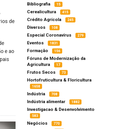
Bibliografia
15
Cerealicultura
415
o
Crédito Agrícola
245
rios de
Diversos
108
Especial Coronavírus
279
de
Eventos
1831
Formação
ão e ao
156
Fóruns de Modernização da
pais
Agricultura
17
Frutos Secos
73
Hortofruticultura & Floricultura
1658
Indústria
708
Indústria alimentar
1882
Investigacao & Desenvolvimento
583
Negócios
770