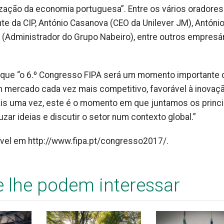
lização da economia portuguesa”. Entre os vários oradores
te da CIP, António Casanova (CEO da Unilever JM), Antóni
 (Administrador do Grupo Nabeiro), entre outros empresá
a que “o 6.º Congresso FIPA será um momento importante 
m mercado cada vez mais competitivo, favorável à inovaç
ais uma vez, este é o momento em que juntamos os princi
zar ideias e discutir o setor num contexto global.”
vel em http://www.fipa.pt/congresso2017/.
e lhe podem interessar