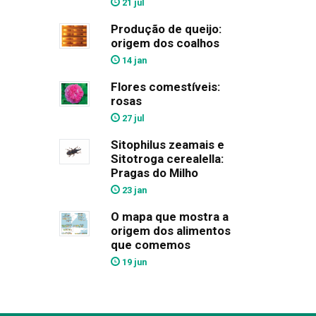
21 jul
Produção de queijo:
origem dos coalhos
14 jan
Flores comestíveis:
rosas
27 jul
Sitophilus zeamais e
Sitotroga cerealella:
Pragas do Milho
23 jan
O mapa que mostra a
origem dos alimentos
que comemos
19 jun