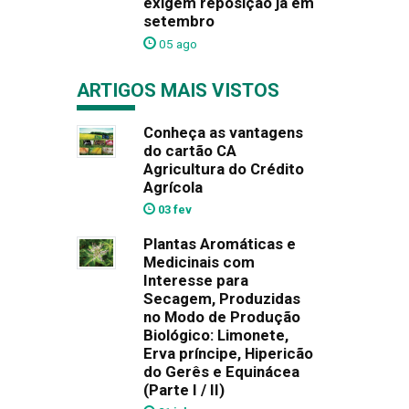
exigem reposição já em
setembro
05 ago
ARTIGOS MAIS VISTOS
Conheça as vantagens
do cartão CA
Agricultura do Crédito
Agrícola
03 fev
Plantas Aromáticas e
Medicinais com
Interesse para
Secagem, Produzidas
no Modo de Produção
Biológico: Limonete,
Erva príncipe, Hipericão
do Gerês e Equinácea
(Parte I / II)