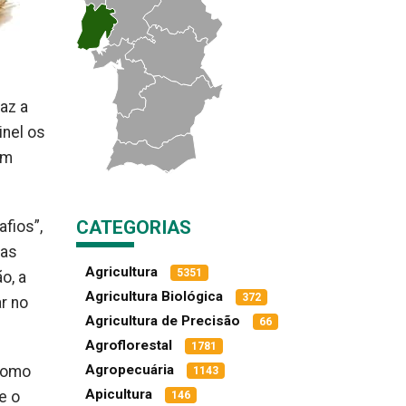
az a
inel os
em
CATEGORIAS
fios”,
mas
Agricultura
5351
o, a
Agricultura Biológica
372
r no
Agricultura de Precisão
66
Agroflorestal
1781
Agropecuária
 como
1143
Apicultura
e o
146