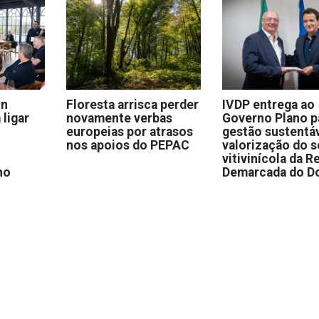
on
Floresta arrisca perder
IVDP entrega ao
 ligar
novamente verbas
Governo Plano p
europeias por atrasos
gestão sustentáv
nos apoios do PEPAC
valorização do s
vitivinícola da R
no
Demarcada do D