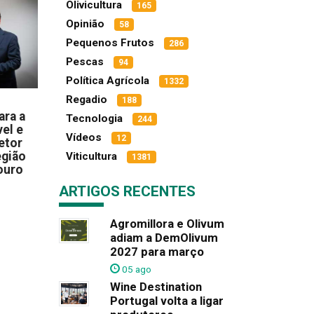
Olivicultura
165
Opinião
58
Pequenos Frutos
286
Pescas
94
Política Agrícola
1332
Regadio
188
ara a
Tecnologia
244
el e
Vídeos
12
etor
egião
Viticultura
1381
ouro
ARTIGOS RECENTES
Agromillora e Olivum
adiam a DemOlivum
2027 para março
05 ago
Wine Destination
Portugal volta a ligar