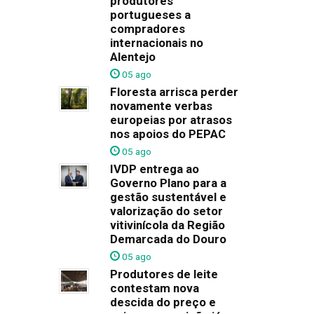
produtores
portugueses a
compradores
internacionais no
Alentejo
05 ago
Floresta arrisca perder
novamente verbas
europeias por atrasos
nos apoios do PEPAC
05 ago
IVDP entrega ao
Governo Plano para a
gestão sustentável e
valorização do setor
vitivinícola da Região
Demarcada do Douro
05 ago
Produtores de leite
contestam nova
descida do preço e