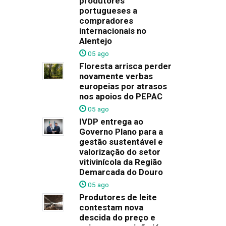
produtores
portugueses a
compradores
internacionais no
Alentejo
05 ago
Floresta arrisca perder
novamente verbas
europeias por atrasos
nos apoios do PEPAC
05 ago
IVDP entrega ao
Governo Plano para a
gestão sustentável e
valorização do setor
vitivinícola da Região
Demarcada do Douro
05 ago
Produtores de leite
contestam nova
descida do preço e