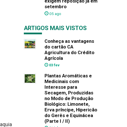
exigem reposição já em
setembro
05 ago
ARTIGOS MAIS VISTOS
Conheça as vantagens
do cartão CA
Agricultura do Crédito
Agrícola
03 fev
Plantas Aromáticas e
Medicinais com
Interesse para
Secagem, Produzidas
no Modo de Produção
Biológico: Limonete,
Erva príncipe, Hipericão
do Gerês e Equinácea
(Parte I / II)
maquia