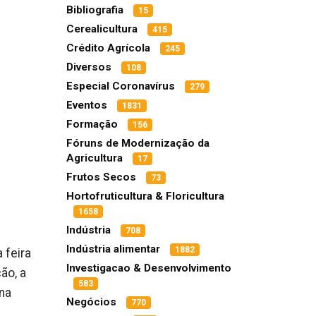
Bibliografia
15
Cerealicultura
415
Crédito Agrícola
245
Diversos
108
Especial Coronavírus
279
Eventos
1831
Formação
156
Fóruns de Modernização da
Agricultura
17
Frutos Secos
73
Hortofruticultura & Floricultura
1658
Indústria
708
Indústria alimentar
1882
 feira
Investigacao & Desenvolvimento
ão, a
583
na
Negócios
770