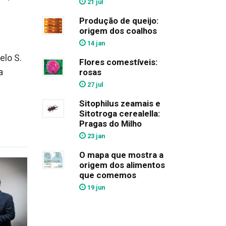
21 jul
Produção de queijo:
origem dos coalhos
14 jan
elo S.
Flores comestíveis:
rosas
a
27 jul
Sitophilus zeamais e
Sitotroga cerealella:
Pragas do Milho
23 jan
O mapa que mostra a
origem dos alimentos
que comemos
19 jun