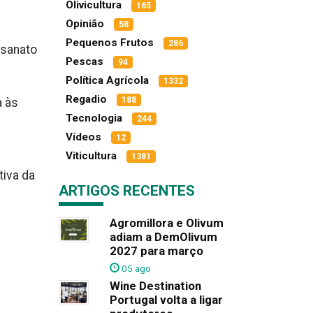
Olivicultura
165
Opinião
58
Pequenos Frutos
286
esanato
Pescas
94
Política Agrícola
1332
Regadio
188
a às
Tecnologia
244
Vídeos
12
Viticultura
1381
tiva da
ARTIGOS RECENTES
Agromillora e Olivum
adiam a DemOlivum
2027 para março
05 ago
Wine Destination
Portugal volta a ligar