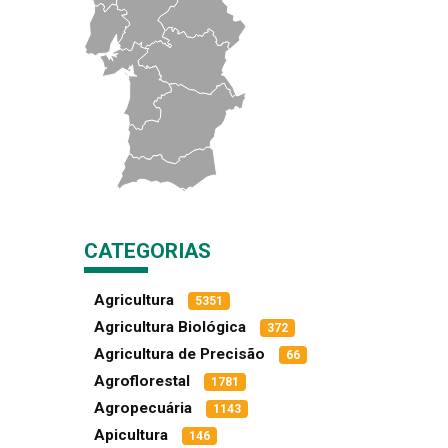
CATEGORIAS
Agricultura
5351
Agricultura Biológica
372
Agricultura de Precisão
66
Agroflorestal
1781
Agropecuária
1143
Apicultura
146