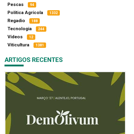
Pescas
94
Política Agrícola
1332
Regadio
188
Tecnologia
244
Vídeos
12
Viticultura
1381
ARTIGOS RECENTES