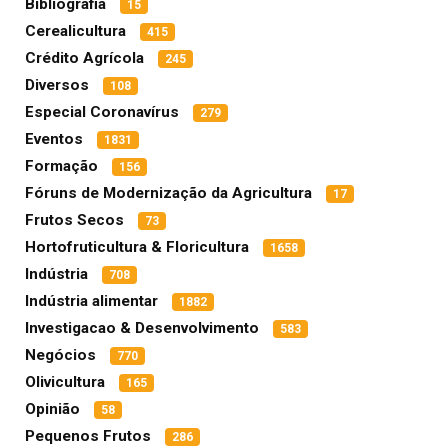
Bibliografia
15
Cerealicultura
415
Crédito Agrícola
245
Diversos
108
Especial Coronavírus
279
Eventos
1831
Formação
156
Fóruns de Modernização da Agricultura
17
Frutos Secos
73
Hortofruticultura & Floricultura
1658
Indústria
708
Indústria alimentar
1882
Investigacao & Desenvolvimento
583
Negócios
770
Olivicultura
165
Opinião
58
Pequenos Frutos
286