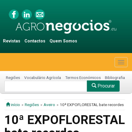
Revistas
Contactos
Quem Somos
Togg
navig
Regiões
Vocabulário Agrícola
Termos Económicos
Bibliografia
Procurar
início
Regiões
Aveiro
10ª EXPOFLORESTAL bate recordes
10ª EXPOFLORESTAL