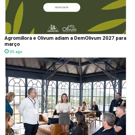
Agromillora e Olivum adiam a DemOlivum 2027 para
março
05 ago