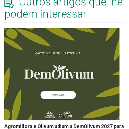
Outros artigos que lhe
podem interessar
Agromillora e Olivum adiam a DemOlivum 2027 para