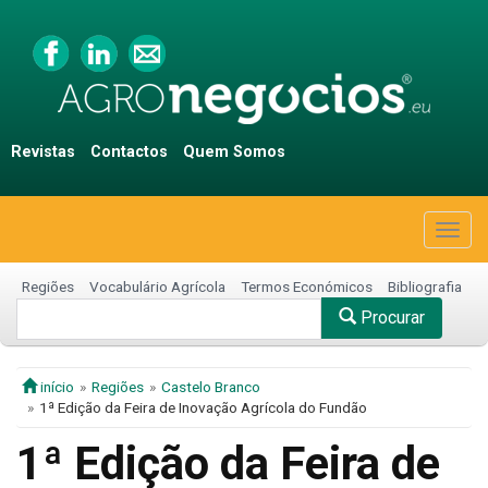
Revistas
Contactos
Quem Somos
Togg
navig
Regiões
Vocabulário Agrícola
Termos Económicos
Bibliografia
Procurar
início
Regiões
Castelo Branco
1ª Edição da Feira de Inovação Agrícola do Fundão
1ª Edição da Feira de