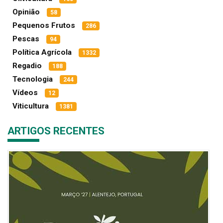
Opinião
58
Pequenos Frutos
286
Pescas
94
Política Agrícola
1332
Regadio
188
Tecnologia
244
Vídeos
12
Viticultura
1381
ARTIGOS RECENTES