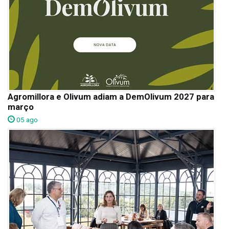
Agromillora e Olivum adiam a DemOlivum 2027 para
março
05 ago