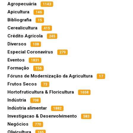
Agropecuária
1143
Apicultura
146
Bibliografia
15
Cerealicultura
415
Crédito Agrícola
245
Diversos
108
Especial Coronavírus
279
Eventos
1831
Formação
156
Fóruns de Modernização da Agricultura
17
Frutos Secos
73
Hortofruticultura & Floricultura
1658
Indústria
708
Indústria alimentar
1882
Investigacao & Desenvolvimento
583
Negócios
770
Olivicultura
165