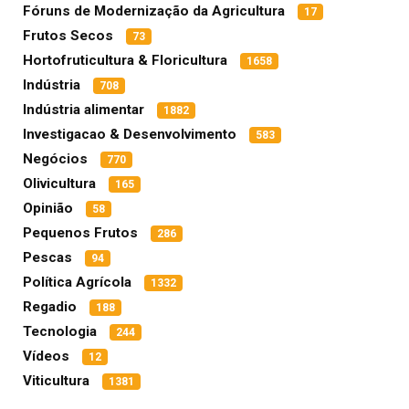
Fóruns de Modernização da Agricultura
17
Frutos Secos
73
Hortofruticultura & Floricultura
1658
Indústria
708
Indústria alimentar
1882
Investigacao & Desenvolvimento
583
Negócios
770
Olivicultura
165
Opinião
58
Pequenos Frutos
286
Pescas
94
Política Agrícola
1332
Regadio
188
Tecnologia
244
Vídeos
12
Viticultura
1381