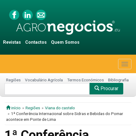
Revistas
Contactos
Quem Somos
Togg
navig
Regiões
Vocabulário Agrícola
Termos Económicos
Bibliografia
Procurar
início
Regiões
Viana do castelo
1ª Conferência Internacional sobre Sidras e Bebidas do Pomar
acontece em Ponte de Lima
1ª Conferência