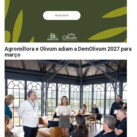
Agromillora e Olivum adiam a DemOlivum 2027 para
março