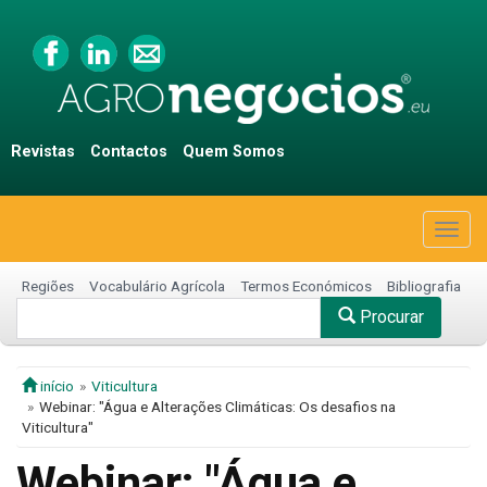
Revistas
Contactos
Quem Somos
Togg
navig
Regiões
Vocabulário Agrícola
Termos Económicos
Bibliografia
Procurar
início
Viticultura
Webinar: "Água e Alterações Climáticas: Os desafios na
Viticultura"
Webinar: "Água e