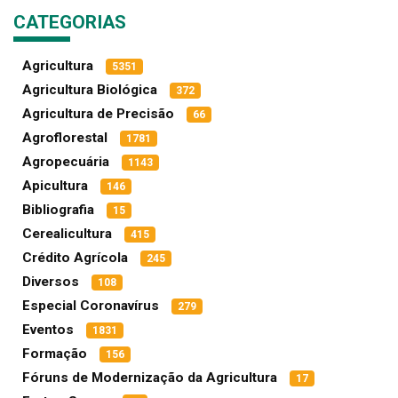
CATEGORIAS
Agricultura
5351
Agricultura Biológica
372
Agricultura de Precisão
66
Agroflorestal
1781
Agropecuária
1143
Apicultura
146
Bibliografia
15
Cerealicultura
415
Crédito Agrícola
245
Diversos
108
Especial Coronavírus
279
Eventos
1831
Formação
156
Fóruns de Modernização da Agricultura
17