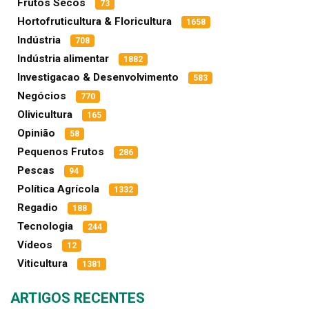
Frutos Secos
73
Hortofruticultura & Floricultura
1658
Indústria
708
Indústria alimentar
1882
Investigacao & Desenvolvimento
583
Negócios
770
Olivicultura
165
Opinião
58
Pequenos Frutos
286
Pescas
94
Política Agrícola
1332
Regadio
188
Tecnologia
244
Vídeos
12
Viticultura
1381
ARTIGOS RECENTES