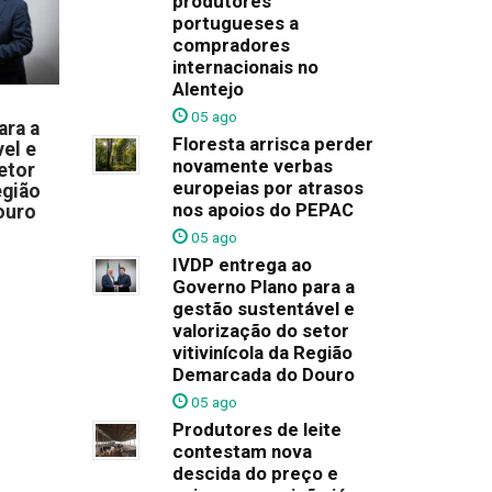
produtores
portugueses a
compradores
internacionais no
Alentejo
05 ago
ara a
Floresta arrisca perder
el e
novamente verbas
etor
europeias por atrasos
egião
nos apoios do PEPAC
ouro
05 ago
IVDP entrega ao
Governo Plano para a
gestão sustentável e
valorização do setor
vitivinícola da Região
Demarcada do Douro
05 ago
Produtores de leite
contestam nova
descida do preço e