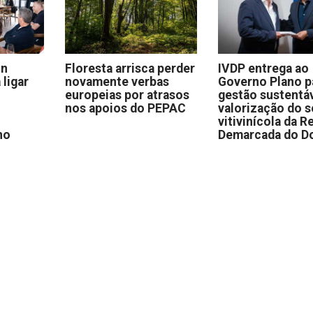
on
Floresta arrisca perder
IVDP entrega ao
 ligar
novamente verbas
Governo Plano p
europeias por atrasos
gestão sustentáv
nos apoios do PEPAC
valorização do s
vitivinícola da R
no
Demarcada do D