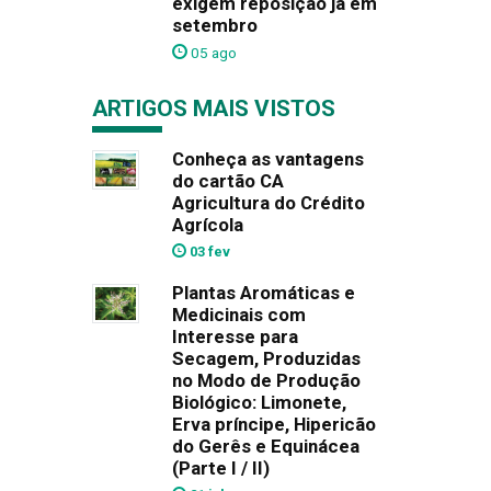
exigem reposição já em
setembro
05 ago
ARTIGOS MAIS VISTOS
Conheça as vantagens
do cartão CA
Agricultura do Crédito
Agrícola
03 fev
Plantas Aromáticas e
Medicinais com
Interesse para
Secagem, Produzidas
no Modo de Produção
Biológico: Limonete,
Erva príncipe, Hipericão
do Gerês e Equinácea
(Parte I / II)