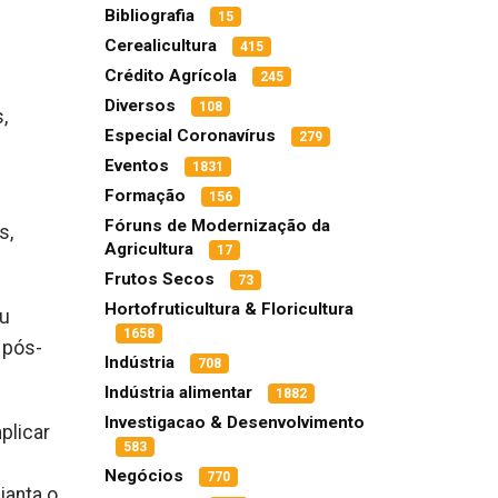
Bibliografia
15
Cerealicultura
415
Crédito Agrícola
245
Diversos
108
,
Especial Coronavírus
279
Eventos
1831
Formação
156
Fóruns de Modernização da
s,
Agricultura
17
Frutos Secos
73
Hortofruticultura & Floricultura
eu
1658
 pós-
Indústria
708
Indústria alimentar
1882
Investigacao & Desenvolvimento
plicar
583
Negócios
770
ianta o