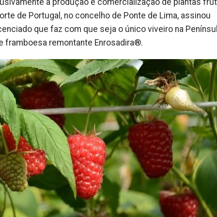
lusivamente à produção e comercialização de plantas frut
orte de Portugal, no concelho de Ponte de Lima, assinou
enciado que faz com que seja o único viveiro na Penínsu
 de framboesa remontante Enrosadira®.