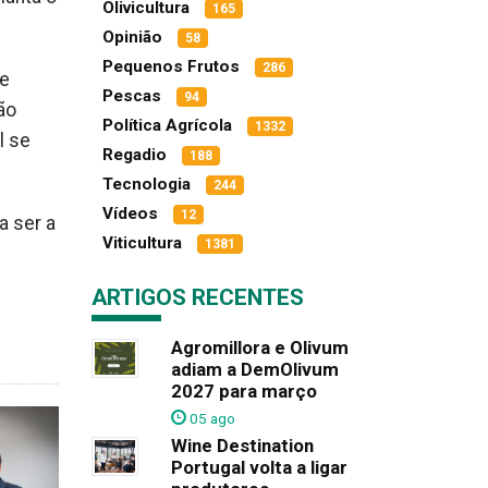
Olivicultura
165
Opinião
58
Pequenos Frutos
286
te
Pescas
94
ão
Política Agrícola
1332
l se
Regadio
188
Tecnologia
244
Vídeos
12
a ser a
Viticultura
1381
ARTIGOS RECENTES
Agromillora e Olivum
adiam a DemOlivum
2027 para março
05 ago
Wine Destination
Portugal volta a ligar