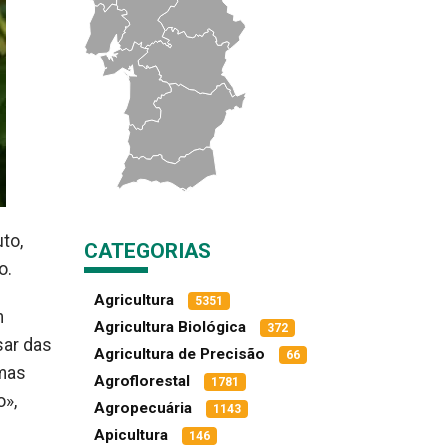
to,
CATEGORIAS
o.
Agricultura
5351
m
Agricultura Biológica
372
sar das
Agricultura de Precisão
66
 mas
Agroflorestal
1781
o»,
Agropecuária
1143
Apicultura
146