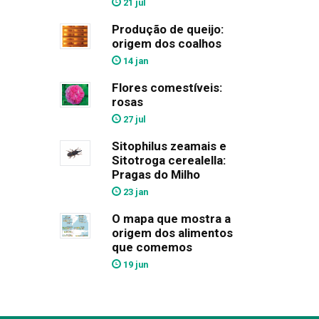
21 jul
Produção de queijo:
origem dos coalhos
14 jan
Flores comestíveis:
rosas
27 jul
Sitophilus zeamais e
Sitotroga cerealella:
Pragas do Milho
23 jan
O mapa que mostra a
origem dos alimentos
que comemos
19 jun