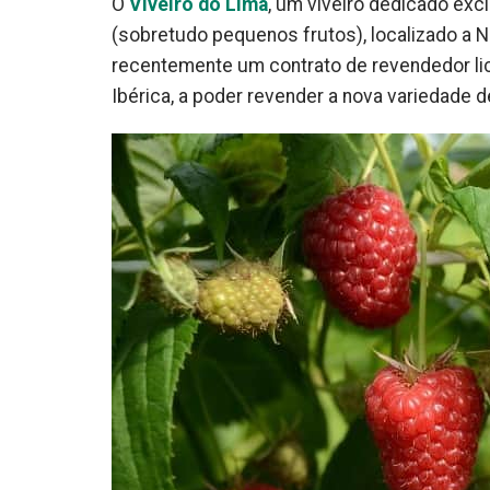
O
Viveiro do Lima
, um viveiro dedicado exc
(sobretudo pequenos frutos), localizado a N
recentemente um contrato de revendedor lic
Ibérica, a poder revender a nova variedade