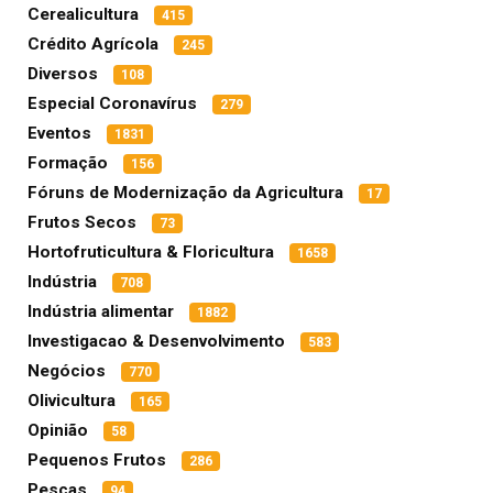
Cerealicultura
415
Crédito Agrícola
245
Diversos
108
Especial Coronavírus
279
Eventos
1831
Formação
156
Fóruns de Modernização da Agricultura
17
Frutos Secos
73
Hortofruticultura & Floricultura
1658
Indústria
708
Indústria alimentar
1882
Investigacao & Desenvolvimento
583
Negócios
770
Olivicultura
165
Opinião
58
Pequenos Frutos
286
Pescas
94