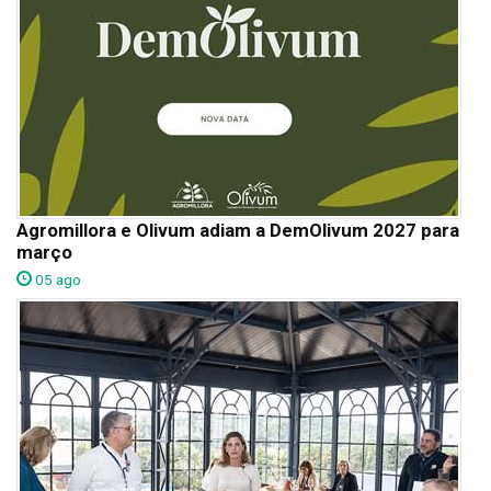
Agromillora e Olivum adiam a DemOlivum 2027 para
março
05 ago