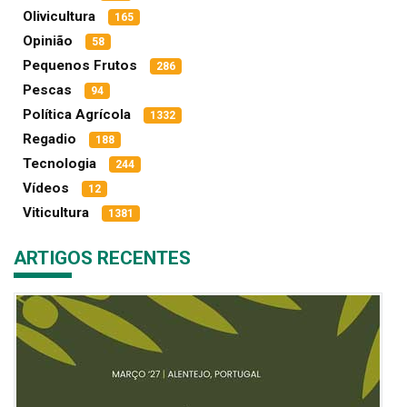
Olivicultura
165
Opinião
58
Pequenos Frutos
286
Pescas
94
Política Agrícola
1332
Regadio
188
Tecnologia
244
Vídeos
12
Viticultura
1381
ARTIGOS RECENTES