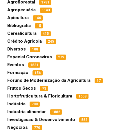
Agroflorestal
1781
Agropecuária
1143
Apicultura
146
Bibliografia
15
Cerealicultura
415
Crédito Agrícola
245
Diversos
108
Especial Coronavírus
279
Eventos
1831
Formação
156
Fóruns de Modernização da Agricultura
17
Frutos Secos
73
Hortofruticultura & Floricultura
1658
Indústria
708
Indústria alimentar
1882
Investigacao & Desenvolvimento
583
Negócios
770