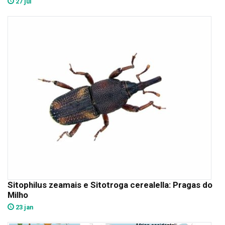
27 jul
Sitophilus zeamais e Sitotroga cerealella: Pragas do
Milho
23 jan