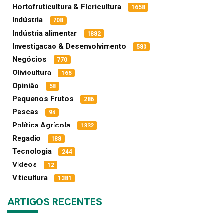
Hortofruticultura & Floricultura
1658
Indústria
708
Indústria alimentar
1882
Investigacao & Desenvolvimento
583
Negócios
770
Olivicultura
165
Opinião
58
Pequenos Frutos
286
Pescas
94
Política Agrícola
1332
Regadio
188
Tecnologia
244
Vídeos
12
Viticultura
1381
ARTIGOS RECENTES