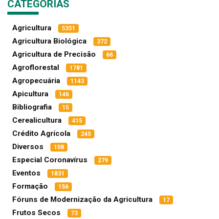
CATEGORIAS
Agricultura
5351
Agricultura Biológica
372
Agricultura de Precisão
66
Agroflorestal
1781
Agropecuária
1143
Apicultura
146
Bibliografia
15
Cerealicultura
415
Crédito Agrícola
245
Diversos
108
Especial Coronavírus
279
Eventos
1831
Formação
156
Fóruns de Modernização da Agricultura
17
Frutos Secos
73