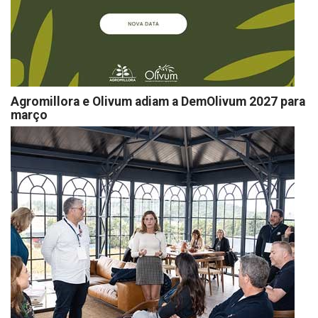
Agromillora e Olivum adiam a DemOlivum 2027 para
março