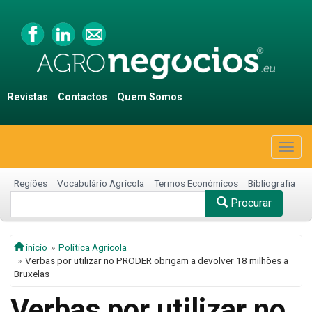
Revistas
Contactos
Quem Somos
Togg
navig
Regiões
Vocabulário Agrícola
Termos Económicos
Bibliografia
Procurar
início
Política Agrícola
Verbas por utilizar no PRODER obrigam a devolver 18 milhões a
Bruxelas
Verbas por utilizar no