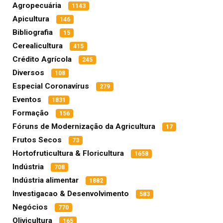
Agropecuária
1143
Apicultura
146
Bibliografia
15
Cerealicultura
415
Crédito Agrícola
245
Diversos
108
Especial Coronavírus
279
Eventos
1831
Formação
156
Fóruns de Modernização da Agricultura
17
Frutos Secos
73
Hortofruticultura & Floricultura
1658
Indústria
708
Indústria alimentar
1882
Investigacao & Desenvolvimento
583
Negócios
770
Olivicultura
165