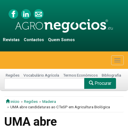
Revistas
Contactos
Quem Somos
Togg
navig
Regiões
Vocabulário Agrícola
Termos Económicos
Bibliografia
Procurar
início
Regiões
Madeira
UMA abre candidaturas ao CTeSP em Agricultura Biológica
UMA abre