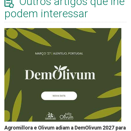
Outros artigos que lhe
podem interessar
Agromillora e Olivum adiam a DemOlivum 2027 para