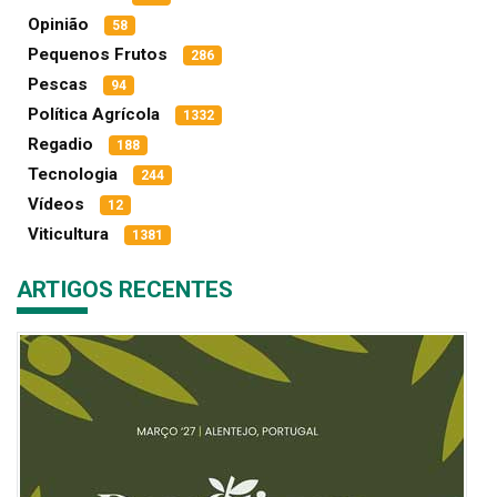
Opinião
58
Pequenos Frutos
286
Pescas
94
Política Agrícola
1332
Regadio
188
Tecnologia
244
Vídeos
12
Viticultura
1381
ARTIGOS RECENTES