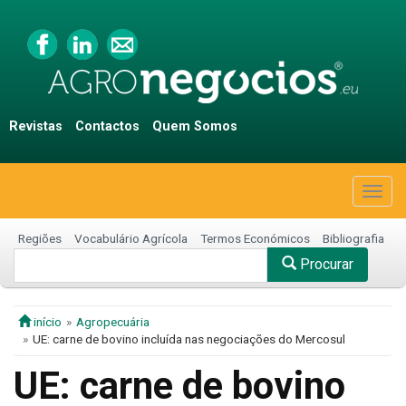
Revistas
Contactos
Quem Somos
Togg
navig
Regiões
Vocabulário Agrícola
Termos Económicos
Bibliografia
Procurar
início
Agropecuária
UE: carne de bovino incluída nas negociações do Mercosul
UE: carne de bovino