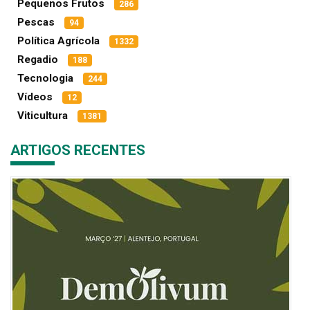
Pequenos Frutos
286
Pescas
94
Política Agrícola
1332
Regadio
188
Tecnologia
244
Vídeos
12
Viticultura
1381
ARTIGOS RECENTES