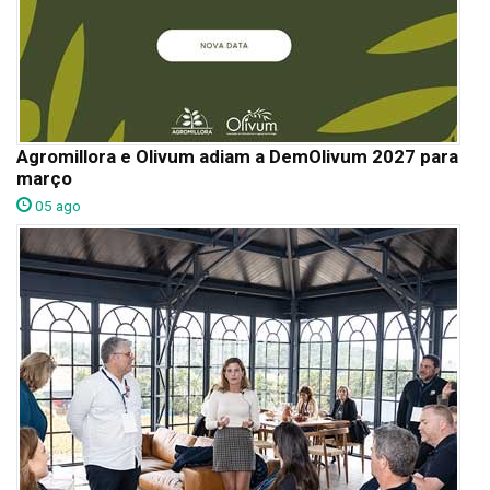
Agromillora e Olivum adiam a DemOlivum 2027 para
março
05 ago