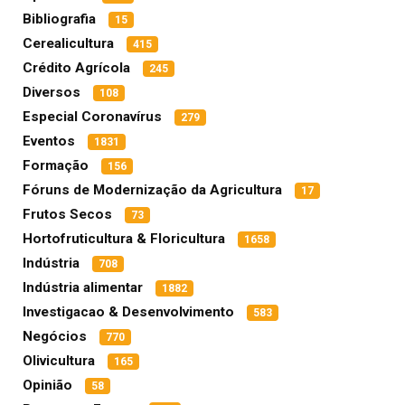
Bibliografia
15
Cerealicultura
415
Crédito Agrícola
245
Diversos
108
Especial Coronavírus
279
Eventos
1831
Formação
156
Fóruns de Modernização da Agricultura
17
Frutos Secos
73
Hortofruticultura & Floricultura
1658
Indústria
708
Indústria alimentar
1882
Investigacao & Desenvolvimento
583
Negócios
770
Olivicultura
165
Opinião
58