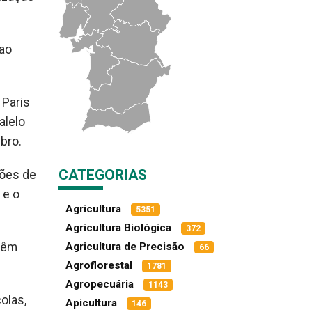
 ao
 Paris
alelo
bro.
CATEGORIAS
sões de
 e o
Agricultura
5351
Agricultura Biológica
372
 têm
Agricultura de Precisão
66
Agroflorestal
1781
Agropecuária
1143
olas,
Apicultura
146