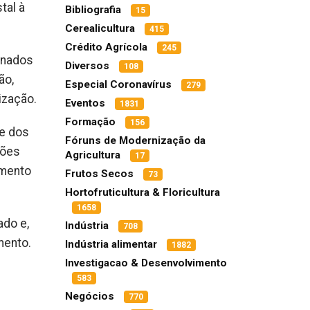
tal à
Bibliografia
15
Cerealicultura
415
Crédito Agrícola
245
onados
Diversos
108
ão,
Especial Coronavírus
279
ização.
Eventos
1831
Formação
156
te dos
Fóruns de Modernização da
ções
Agricultura
17
amento
Frutos Secos
73
Hortofruticultura & Floricultura
1658
ado e,
Indústria
708
amento.
Indústria alimentar
1882
Investigacao & Desenvolvimento
583
Negócios
770