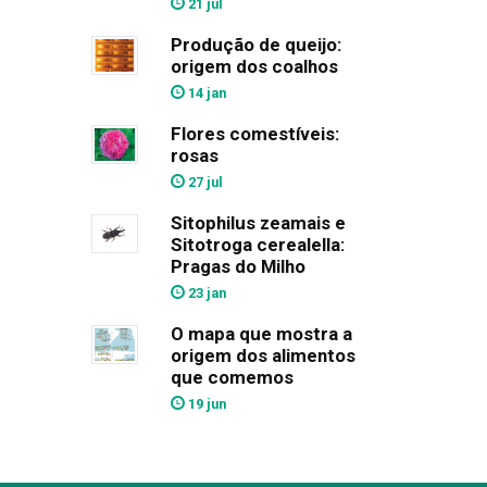
21 jul
Produção de queijo:
origem dos coalhos
14 jan
Flores comestíveis:
rosas
27 jul
Sitophilus zeamais e
Sitotroga cerealella:
Pragas do Milho
23 jan
O mapa que mostra a
origem dos alimentos
que comemos
19 jun