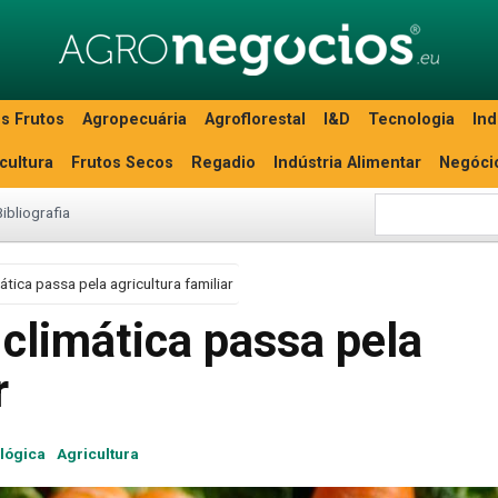
s Frutos
Agropecuária
Agroflorestal
I&D
Tecnologia
Ind
icultura
Frutos Secos
Regadio
Indústria Alimentar
Negóci
Bibliografia
ática passa pela agricultura familiar
 climática passa pela
r
ológica
Agricultura