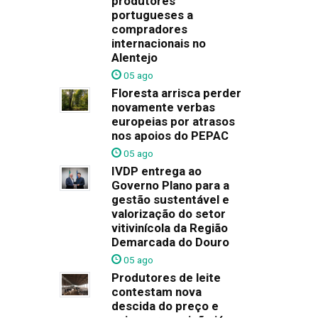
produtores
portugueses a
compradores
internacionais no
Alentejo
05 ago
Floresta arrisca perder
novamente verbas
europeias por atrasos
nos apoios do PEPAC
05 ago
IVDP entrega ao
Governo Plano para a
gestão sustentável e
valorização do setor
vitivinícola da Região
Demarcada do Douro
05 ago
Produtores de leite
contestam nova
descida do preço e