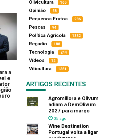
Olivicultura
165
Opinião
58
Pequenos Frutos
286
Pescas
94
Política Agrícola
1332
Regadio
188
Tecnologia
244
Vídeos
12
Viticultura
1381
ara a
el e
ARTIGOS RECENTES
etor
egião
ouro
Agromillora e Olivum
adiam a DemOlivum
2027 para março
05 ago
Wine Destination
Portugal volta a ligar