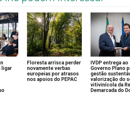
on
Floresta arrisca perder
IVDP entrega ao
 ligar
novamente verbas
Governo Plano p
europeias por atrasos
gestão sustentáv
nos apoios do PEPAC
valorização do s
vitivinícola da R
no
Demarcada do D