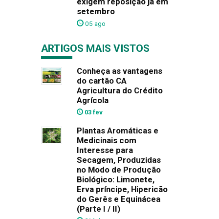
exigem reposição já em
setembro
05 ago
ARTIGOS MAIS VISTOS
Conheça as vantagens
do cartão CA
Agricultura do Crédito
Agrícola
03 fev
Plantas Aromáticas e
Medicinais com
Interesse para
Secagem, Produzidas
no Modo de Produção
Biológico: Limonete,
Erva príncipe, Hipericão
do Gerês e Equinácea
(Parte I / II)