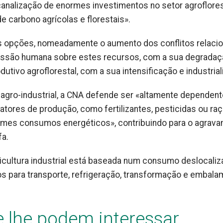
canalização de enormes investimentos no setor agroflores
carbono agrícolas e florestais».
las opções, nomeadamente o aumento dos conflitos relaci
essão humana sobre estes recursos, com a sua degradaç
ivo agroflorestal, com a sua intensificação e industrial
agro-industrial, a CNA defende ser «altamente dependen
atores de produção, como fertilizantes, pesticidas ou ra
ormes consumos energéticos», contribuindo para o agrav
fa.
gricultura industrial está baseada num consumo deslocaliz
os para transporte, refrigeração, transformação e embal
e lhe podem interessar