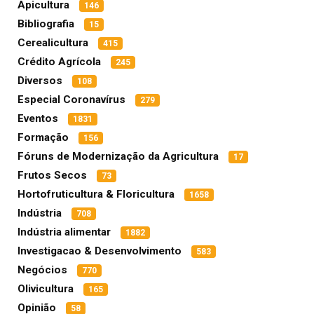
Apicultura
146
Bibliografia
15
Cerealicultura
415
Crédito Agrícola
245
Diversos
108
Especial Coronavírus
279
Eventos
1831
Formação
156
Fóruns de Modernização da Agricultura
17
Frutos Secos
73
Hortofruticultura & Floricultura
1658
Indústria
708
Indústria alimentar
1882
Investigacao & Desenvolvimento
583
Negócios
770
Olivicultura
165
Opinião
58