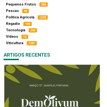
Pequenos Frutos
286
Pescas
94
Política Agrícola
1332
Regadio
188
Tecnologia
244
Vídeos
12
Viticultura
1381
ARTIGOS RECENTES