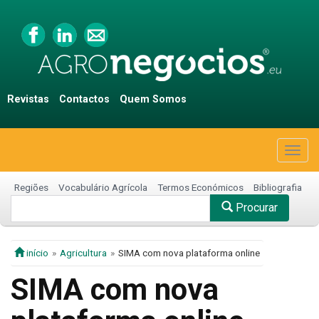
Revistas
Contactos
Quem Somos
Togg
navig
Regiões
Vocabulário Agrícola
Termos Económicos
Bibliografia
Procurar
início
Agricultura
SIMA com nova plataforma online
SIMA com nova