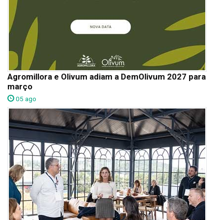
Agromillora e Olivum adiam a DemOlivum 2027 para
março
05 ago