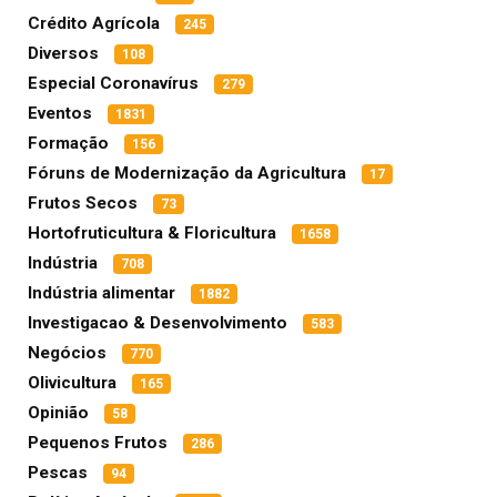
Crédito Agrícola
245
Diversos
108
Especial Coronavírus
279
Eventos
1831
Formação
156
Fóruns de Modernização da Agricultura
17
Frutos Secos
73
Hortofruticultura & Floricultura
1658
Indústria
708
Indústria alimentar
1882
Investigacao & Desenvolvimento
583
Negócios
770
Olivicultura
165
Opinião
58
Pequenos Frutos
286
Pescas
94