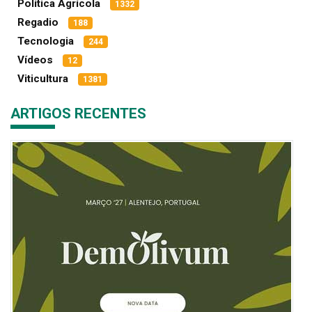
Política Agrícola
1332
Regadio
188
Tecnologia
244
Vídeos
12
Viticultura
1381
ARTIGOS RECENTES