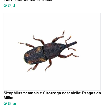
27 jul
Sitophilus zeamais e Sitotroga cerealella: Pragas do
Milho
23 jan