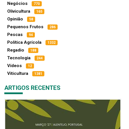
Negócios
770
Olivicultura
165
Opinião
58
Pequenos Frutos
286
Pescas
94
Política Agrícola
1332
Regadio
188
Tecnologia
244
Vídeos
12
Viticultura
1381
ARTIGOS RECENTES