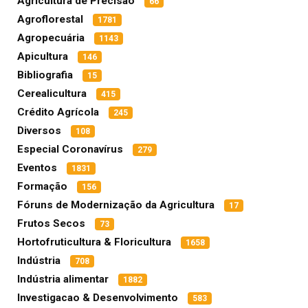
Agricultura de Precisão
66
Agroflorestal
1781
Agropecuária
1143
Apicultura
146
Bibliografia
15
Cerealicultura
415
Crédito Agrícola
245
Diversos
108
Especial Coronavírus
279
Eventos
1831
Formação
156
Fóruns de Modernização da Agricultura
17
Frutos Secos
73
Hortofruticultura & Floricultura
1658
Indústria
708
Indústria alimentar
1882
Investigacao & Desenvolvimento
583