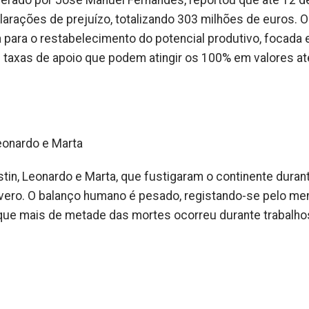
 liderado por José Manuel Fernandes, reportou que até 12 d
arações de prejuízo, totalizando 303 milhões de euros. O
para o restabelecimento do potencial produtivo, focada
 taxas de apoio que podem atingir os 100% em valores at
eonardo e Marta
n, Leonardo e Marta, que fustigaram o continente durant
vero. O balanço humano é pesado, registando-se pelo me
 que mais de metade das mortes ocorreu durante trabalho