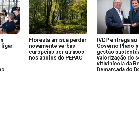
on
Floresta arrisca perder
IVDP entrega ao
 ligar
novamente verbas
Governo Plano p
europeias por atrasos
gestão sustentáv
nos apoios do PEPAC
valorização do s
vitivinícola da R
no
Demarcada do D