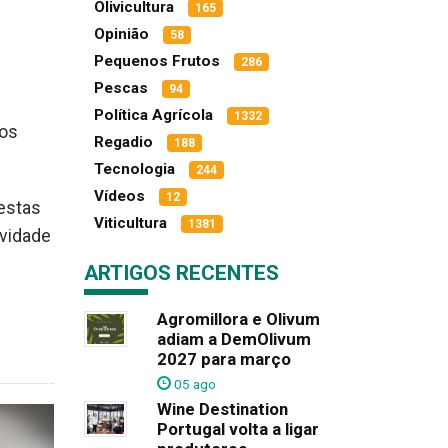
Olivicultura
165
Opinião
58
Pequenos Frutos
286
Pescas
94
Política Agrícola
1332
dos
Regadio
188
Tecnologia
244
Vídeos
12
 estas
Viticultura
1381
ividade
ARTIGOS RECENTES
Agromillora e Olivum
adiam a DemOlivum
2027 para março
05 ago
Wine Destination
Portugal volta a ligar