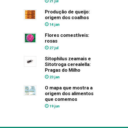
21 jul
Produção de queijo:
origem dos coalhos
14 jan
Flores comestíveis:
rosas
27 jul
Sitophilus zeamais e
Sitotroga cerealella:
Pragas do Milho
23 jan
O mapa que mostra a
origem dos alimentos
que comemos
19 jun