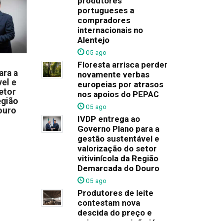
produtores
portugueses a
compradores
internacionais no
Alentejo
05 ago
Floresta arrisca perder
ara a
novamente verbas
el e
europeias por atrasos
etor
nos apoios do PEPAC
egião
05 ago
ouro
IVDP entrega ao
Governo Plano para a
gestão sustentável e
valorização do setor
vitivinícola da Região
Demarcada do Douro
05 ago
Produtores de leite
contestam nova
descida do preço e