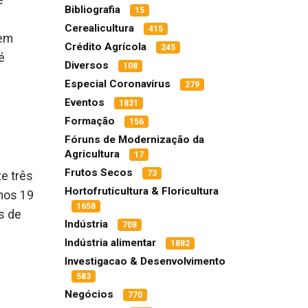
e
Bibliografia
15
Cerealicultura
415
 em
Crédito Agrícola
245
é
Diversos
108
Especial Coronavírus
279
Eventos
1831
Formação
156
Fóruns de Modernização da
Agricultura
17
Frutos Secos
73
e três
Hortofruticultura & Floricultura
nos 19
1658
s de
Indústria
708
Indústria alimentar
1882
Investigacao & Desenvolvimento
583
Negócios
770