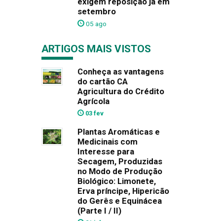
exigem reposição já em
setembro
05 ago
ARTIGOS MAIS VISTOS
Conheça as vantagens
do cartão CA
Agricultura do Crédito
Agrícola
03 fev
Plantas Aromáticas e
Medicinais com
Interesse para
Secagem, Produzidas
no Modo de Produção
Biológico: Limonete,
Erva príncipe, Hipericão
do Gerês e Equinácea
(Parte I / II)