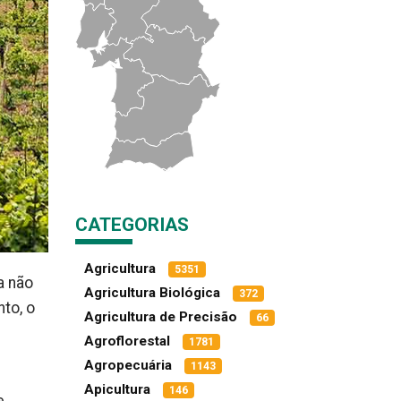
CATEGORIAS
Agricultura
5351
a não
Agricultura Biológica
372
to, o
Agricultura de Precisão
66
Agroflorestal
1781
Agropecuária
1143
Apicultura
146