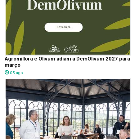
Agromillora e Olivum adiam a DemOlivum 2027 para
março
05 ago