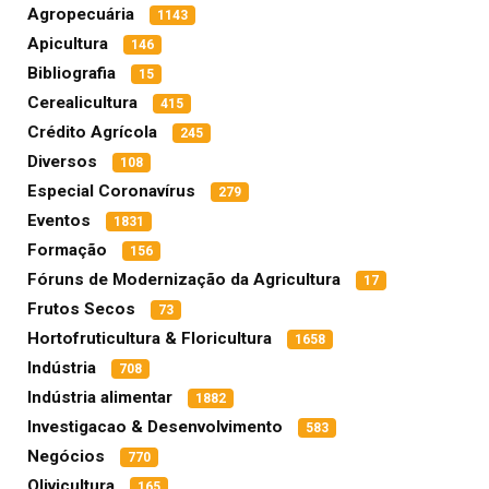
Agropecuária
1143
Apicultura
146
Bibliografia
15
Cerealicultura
415
Crédito Agrícola
245
Diversos
108
Especial Coronavírus
279
Eventos
1831
Formação
156
Fóruns de Modernização da Agricultura
17
Frutos Secos
73
Hortofruticultura & Floricultura
1658
Indústria
708
Indústria alimentar
1882
Investigacao & Desenvolvimento
583
Negócios
770
Olivicultura
165