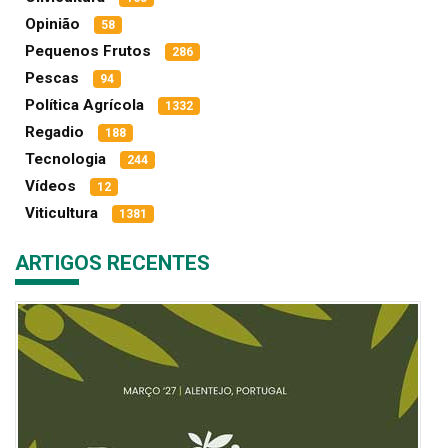
Opinião
58
Pequenos Frutos
286
Pescas
94
Política Agrícola
1332
Regadio
188
Tecnologia
244
Vídeos
12
Viticultura
1381
ARTIGOS RECENTES