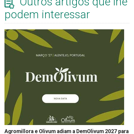
Outros artigos que lhe
podem interessar
Agromillora e Olivum adiam a DemOlivum 2027 para