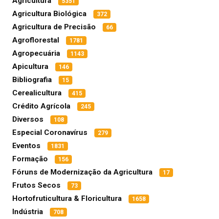
Agricultura
5351
Agricultura Biológica
372
Agricultura de Precisão
66
Agroflorestal
1781
Agropecuária
1143
Apicultura
146
Bibliografia
15
Cerealicultura
415
Crédito Agrícola
245
Diversos
108
Especial Coronavírus
279
Eventos
1831
Formação
156
Fóruns de Modernização da Agricultura
17
Frutos Secos
73
Hortofruticultura & Floricultura
1658
Indústria
708