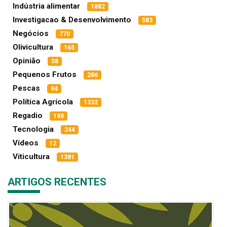
Indústria alimentar
1882
Investigacao & Desenvolvimento
583
Negócios
770
Olivicultura
165
Opinião
58
Pequenos Frutos
286
Pescas
94
Política Agrícola
1332
Regadio
188
Tecnologia
244
Vídeos
12
Viticultura
1381
ARTIGOS RECENTES