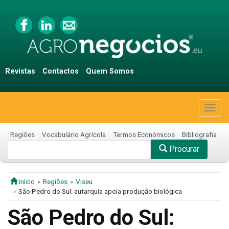
Revistas
Contactos
Quem Somos
Togg
navig
Regiões
Vocabulário Agrícola
Termos Económicos
Bibliografia
Procurar
início
Regiões
Viseu
São Pedro do Sul: autarquia apoia produção biológica
São Pedro do Sul: