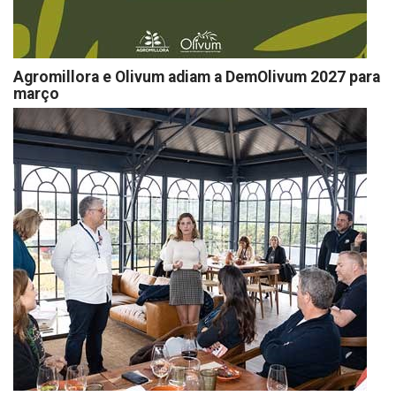
Agromillora e Olivum adiam a DemOlivum 2027 para
março