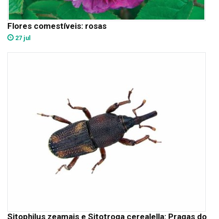
Flores comestíveis: rosas
27 jul
Sitophilus zeamais e Sitotroga cerealella: Pragas do