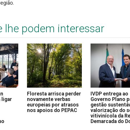
região.
e lhe podem interessar
on
Floresta arrisca perder
IVDP entrega ao
 ligar
novamente verbas
Governo Plano p
europeias por atrasos
gestão sustentáv
nos apoios do PEPAC
valorização do s
vitivinícola da R
no
Demarcada do D