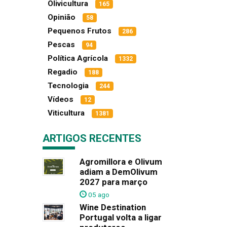
Olivicultura
165
Opinião
58
Pequenos Frutos
286
Pescas
94
Política Agrícola
1332
Regadio
188
Tecnologia
244
Vídeos
12
Viticultura
1381
ARTIGOS RECENTES
Agromillora e Olivum
adiam a DemOlivum
2027 para março
05 ago
Wine Destination
Portugal volta a ligar