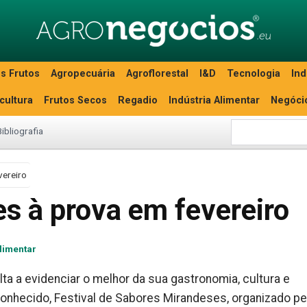
s Frutos
Agropecuária
Agroflorestal
I&D
Tecnologia
Ind
icultura
Frutos Secos
Regadio
Indústria Alimentar
Negóci
Bibliografia
vereiro
s à prova em fevereiro
alimentar
ta a evidenciar o melhor da sua gastronomia, cultura e
conhecido, Festival de Sabores Mirandeses, organizado pe