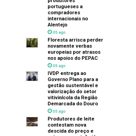
produtores
portugueses a
compradores
internacionais no
Alentejo
05 ago
Floresta arrisca perder
novamente verbas
europeias por atrasos
nos apoios do PEPAC
05 ago
IVDP entrega ao
Governo Plano para a
gestão sustentável e
valorização do setor
vitivinícola da Região
Demarcada do Douro
05 ago
Produtores de leite
contestam nova
descida do preço e