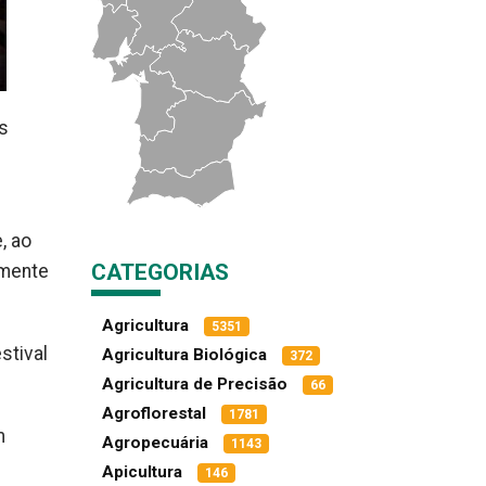
s
, ao
CATEGORIAS
lmente
Agricultura
5351
stival
Agricultura Biológica
372
Agricultura de Precisão
66
Agroflorestal
1781
m
Agropecuária
1143
Apicultura
146