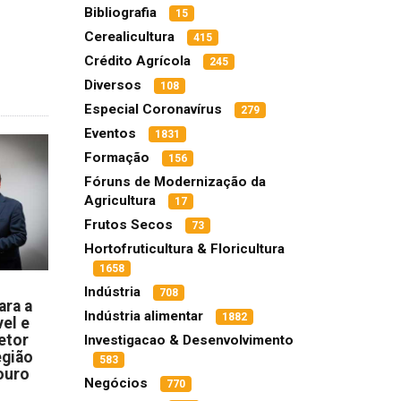
Bibliografia
15
Cerealicultura
415
Crédito Agrícola
245
Diversos
108
Especial Coronavírus
279
Eventos
1831
Formação
156
Fóruns de Modernização da
Agricultura
17
Frutos Secos
73
Hortofruticultura & Floricultura
1658
Indústria
708
ara a
Indústria alimentar
1882
el e
etor
Investigacao & Desenvolvimento
egião
583
ouro
Negócios
770