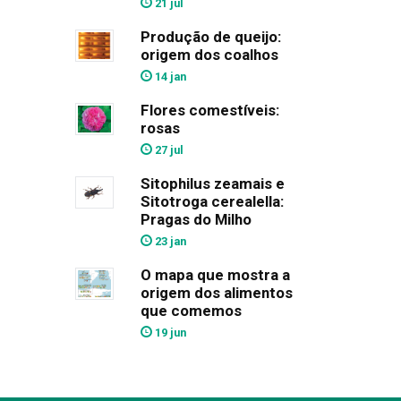
21 jul
Produção de queijo:
origem dos coalhos
14 jan
Flores comestíveis:
rosas
27 jul
Sitophilus zeamais e
Sitotroga cerealella:
Pragas do Milho
23 jan
O mapa que mostra a
origem dos alimentos
que comemos
19 jun