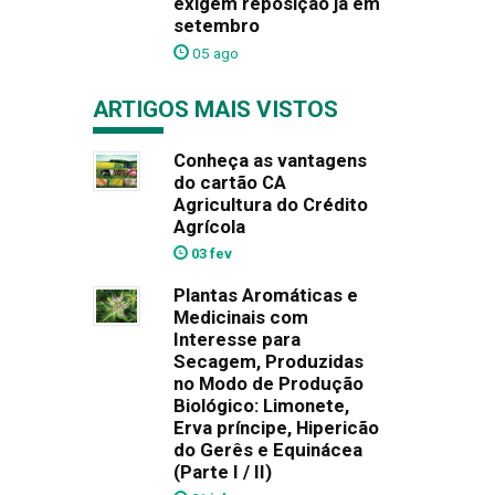
exigem reposição já em
setembro
05 ago
ARTIGOS MAIS VISTOS
Conheça as vantagens
do cartão CA
Agricultura do Crédito
Agrícola
03 fev
Plantas Aromáticas e
Medicinais com
Interesse para
Secagem, Produzidas
no Modo de Produção
Biológico: Limonete,
Erva príncipe, Hipericão
do Gerês e Equinácea
(Parte I / II)