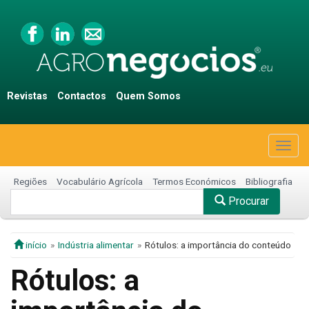
Revistas
Contactos
Quem Somos
Togg
navig
Regiões
Vocabulário Agrícola
Termos Económicos
Bibliografia
Procurar
início
Indústria alimentar
Rótulos: a importância do conteúdo
Rótulos: a