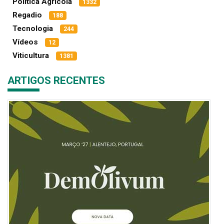
Política Agrícola
1332
Regadio
188
Tecnologia
244
Vídeos
12
Viticultura
1381
ARTIGOS RECENTES