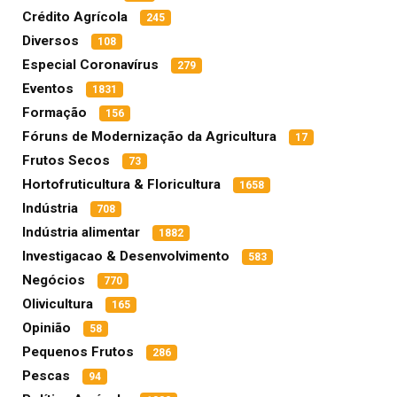
Crédito Agrícola
245
Diversos
108
Especial Coronavírus
279
Eventos
1831
Formação
156
Fóruns de Modernização da Agricultura
17
Frutos Secos
73
Hortofruticultura & Floricultura
1658
Indústria
708
Indústria alimentar
1882
Investigacao & Desenvolvimento
583
Negócios
770
Olivicultura
165
Opinião
58
Pequenos Frutos
286
Pescas
94