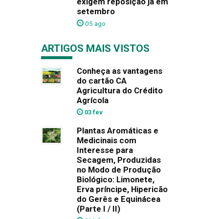
exigem reposição já em
setembro
05 ago
ARTIGOS MAIS VISTOS
Conheça as vantagens
do cartão CA
Agricultura do Crédito
Agrícola
03 fev
Plantas Aromáticas e
Medicinais com
Interesse para
Secagem, Produzidas
no Modo de Produção
Biológico: Limonete,
Erva príncipe, Hipericão
do Gerês e Equinácea
(Parte I / II)