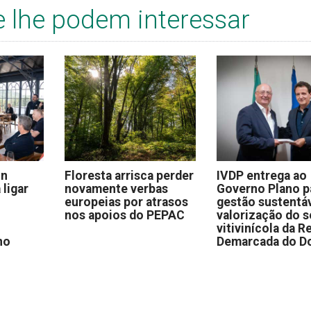
e lhe podem interessar
on
Floresta arrisca perder
IVDP entrega ao
 ligar
novamente verbas
Governo Plano p
europeias por atrasos
gestão sustentáv
nos apoios do PEPAC
valorização do s
vitivinícola da R
no
Demarcada do D