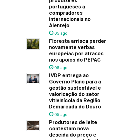
produtores
portugueses a
compradores
internacionais no
Alentejo
05 ago
Floresta arrisca perder
novamente verbas
europeias por atrasos
nos apoios do PEPAC
05 ago
IVDP entrega ao
Governo Plano para a
gestão sustentável e
valorização do setor
vitivinícola da Região
Demarcada do Douro
05 ago
Produtores de leite
contestam nova
descida do preço e