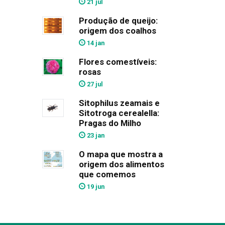
21 jul
Produção de queijo:
origem dos coalhos
14 jan
Flores comestíveis:
rosas
27 jul
Sitophilus zeamais e
Sitotroga cerealella:
Pragas do Milho
23 jan
O mapa que mostra a
origem dos alimentos
que comemos
19 jun