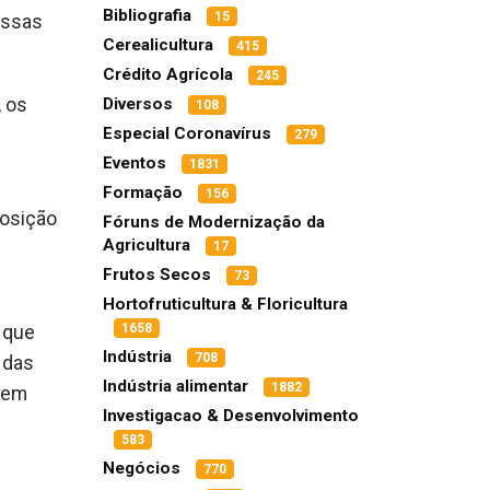
Bibliografia
15
ossas
Cerealicultura
415
Crédito Agrícola
245
Diversos
, os
108
Especial Coronavírus
279
Eventos
1831
Formação
156
posição
Fóruns de Modernização da
Agricultura
17
Frutos Secos
73
Hortofruticultura & Floricultura
1658
s que
Indústria
708
 das
Indústria alimentar
1882
m em
Investigacao & Desenvolvimento
583
Negócios
770