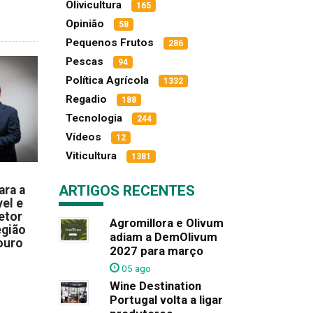
Olivicultura
165
Opinião
58
Pequenos Frutos
286
Pescas
94
Política Agrícola
1332
Regadio
188
Tecnologia
244
Vídeos
12
Viticultura
1381
ARTIGOS RECENTES
ara a
el e
etor
Agromillora e Olivum
egião
adiam a DemOlivum
ouro
2027 para março
05 ago
Wine Destination
Portugal volta a ligar