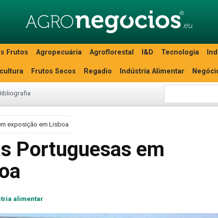
s Frutos
Agropecuária
Agroflorestal
I&D
Tecnologia
Ind
icultura
Frutos Secos
Regadio
Indústria Alimentar
Negóci
Bibliografia
em exposição em Lisboa
as Portuguesas em
boa
tria alimentar