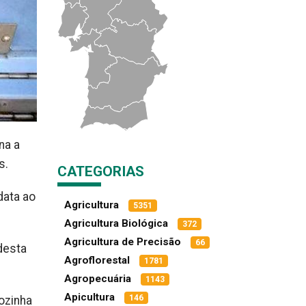
na a
s.
CATEGORIAS
data ao
Agricultura
5351
Agricultura Biológica
372
Agricultura de Precisão
66
desta
Agroflorestal
1781
Agropecuária
1143
Apicultura
146
ozinha