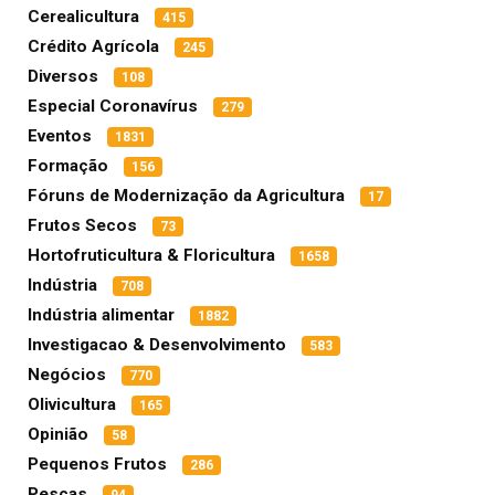
Cerealicultura
415
Crédito Agrícola
245
Diversos
108
Especial Coronavírus
279
Eventos
1831
Formação
156
Fóruns de Modernização da Agricultura
17
Frutos Secos
73
Hortofruticultura & Floricultura
1658
Indústria
708
Indústria alimentar
1882
Investigacao & Desenvolvimento
583
Negócios
770
Olivicultura
165
Opinião
58
Pequenos Frutos
286
Pescas