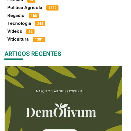
94
Política Agrícola
1332
Regadio
188
Tecnologia
244
Vídeos
12
Viticultura
1381
ARTIGOS RECENTES