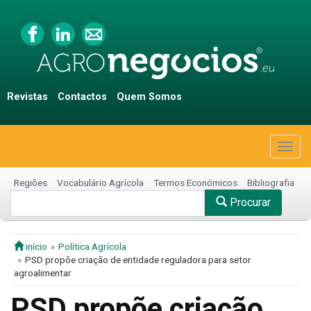
Revistas
Contactos
Quem Somos
Togg
navig
Regiões
Vocabulário Agrícola
Termos Económicos
Bibliografia
Procurar
início
Política Agrícola
PSD propõe criação de entidade reguladora para setor
agroalimentar
PSD propõe criação