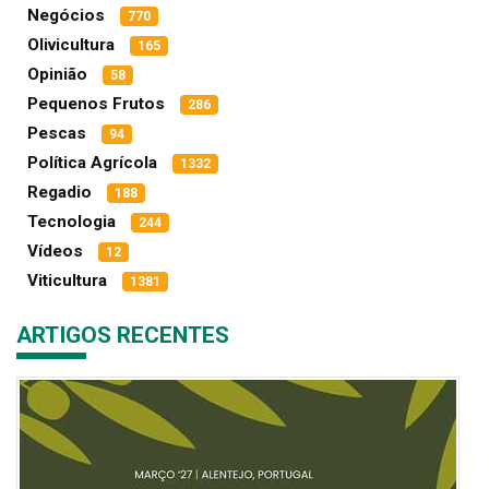
Negócios
770
Olivicultura
165
Opinião
58
Pequenos Frutos
286
Pescas
94
Política Agrícola
1332
Regadio
188
Tecnologia
244
Vídeos
12
Viticultura
1381
ARTIGOS RECENTES