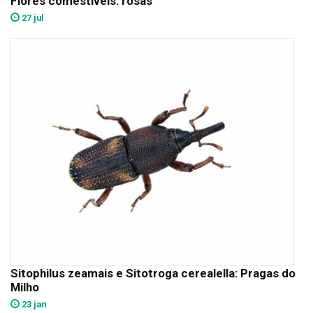
Flores comestíveis: rosas
27 jul
Sitophilus zeamais e Sitotroga cerealella: Pragas do
Milho
23 jan