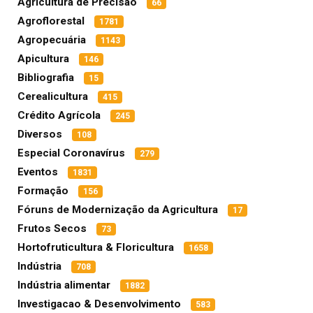
Agricultura de Precisão
66
Agroflorestal
1781
Agropecuária
1143
Apicultura
146
Bibliografia
15
Cerealicultura
415
Crédito Agrícola
245
Diversos
108
Especial Coronavírus
279
Eventos
1831
Formação
156
Fóruns de Modernização da Agricultura
17
Frutos Secos
73
Hortofruticultura & Floricultura
1658
Indústria
708
Indústria alimentar
1882
Investigacao & Desenvolvimento
583