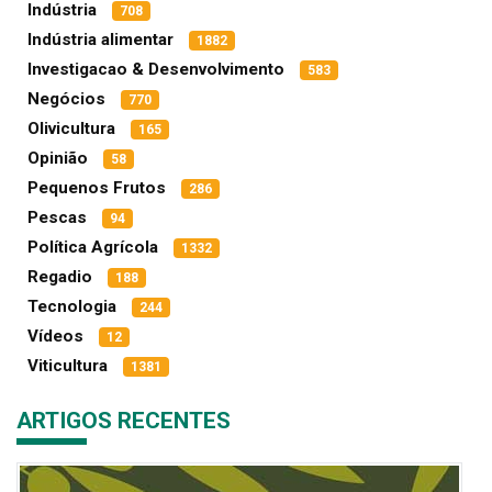
Indústria
708
Indústria alimentar
1882
Investigacao & Desenvolvimento
583
Negócios
770
Olivicultura
165
Opinião
58
Pequenos Frutos
286
Pescas
94
Política Agrícola
1332
Regadio
188
Tecnologia
244
Vídeos
12
Viticultura
1381
ARTIGOS RECENTES