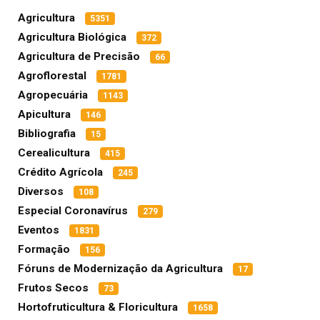
Agricultura
5351
Agricultura Biológica
372
Agricultura de Precisão
66
Agroflorestal
1781
Agropecuária
1143
Apicultura
146
Bibliografia
15
Cerealicultura
415
Crédito Agrícola
245
Diversos
108
Especial Coronavírus
279
Eventos
1831
Formação
156
Fóruns de Modernização da Agricultura
17
Frutos Secos
73
Hortofruticultura & Floricultura
1658