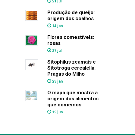
21 jul
Produção de queijo:
origem dos coalhos
14 jan
Flores comestíveis:
rosas
27 jul
Sitophilus zeamais e
Sitotroga cerealella:
Pragas do Milho
23 jan
O mapa que mostra a
origem dos alimentos
que comemos
19 jun