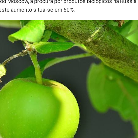
od Moscow, a procura por produtos biológicos na Rússia 
 este aumento situa-se em 60%.