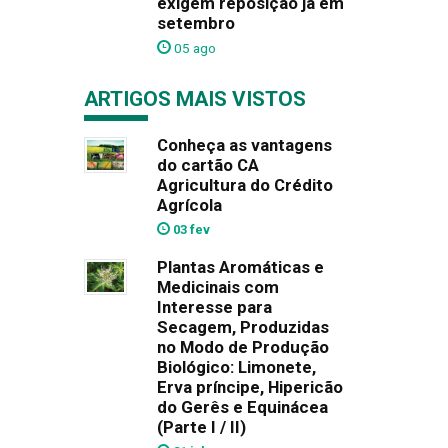
exigem reposição já em
setembro
05 ago
ARTIGOS MAIS VISTOS
Conheça as vantagens
do cartão CA
Agricultura do Crédito
Agrícola
03 fev
Plantas Aromáticas e
Medicinais com
Interesse para
Secagem, Produzidas
no Modo de Produção
Biológico: Limonete,
Erva príncipe, Hipericão
do Gerês e Equinácea
(Parte I / II)