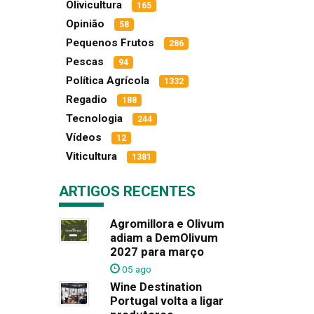
Olivicultura
165
Opinião
58
Pequenos Frutos
286
Pescas
94
Política Agrícola
1332
Regadio
188
Tecnologia
244
Vídeos
12
Viticultura
1381
ARTIGOS RECENTES
Agromillora e Olivum
adiam a DemOlivum
2027 para março
05 ago
Wine Destination
Portugal volta a ligar