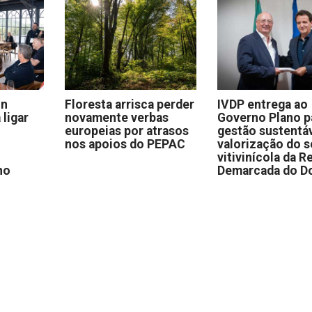
on
Floresta arrisca perder
IVDP entrega ao
 ligar
novamente verbas
Governo Plano p
europeias por atrasos
gestão sustentáv
nos apoios do PEPAC
valorização do s
vitivinícola da R
no
Demarcada do D