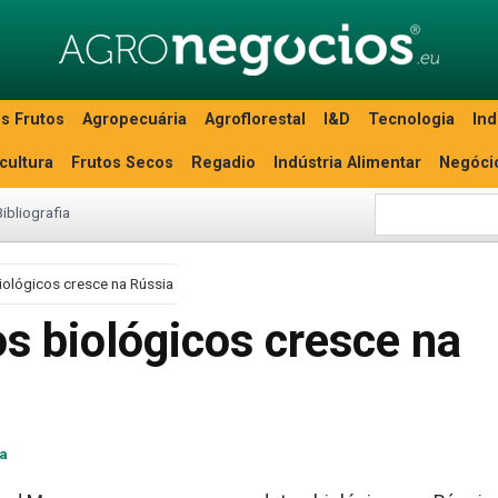
s Frutos
Agropecuária
Agroflorestal
I&D
Tecnologia
Ind
icultura
Frutos Secos
Regadio
Indústria Alimentar
Negóci
Bibliografia
iológicos cresce na Rússia
s biológicos cresce na
ca