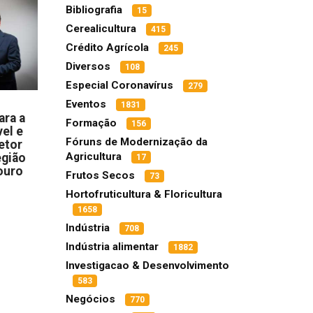
Bibliografia
15
Cerealicultura
415
Crédito Agrícola
245
Diversos
108
Especial Coronavírus
279
Eventos
1831
ara a
Formação
156
el e
Fóruns de Modernização da
etor
Agricultura
egião
17
ouro
Frutos Secos
73
Hortofruticultura & Floricultura
1658
Indústria
708
Indústria alimentar
1882
Investigacao & Desenvolvimento
583
Negócios
770