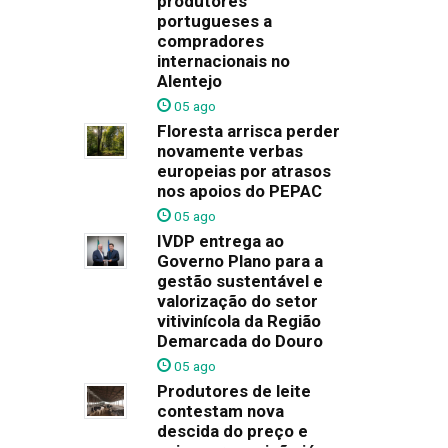
produtores
portugueses a
compradores
internacionais no
Alentejo
05 ago
Floresta arrisca perder
novamente verbas
europeias por atrasos
nos apoios do PEPAC
05 ago
IVDP entrega ao
Governo Plano para a
gestão sustentável e
valorização do setor
vitivinícola da Região
Demarcada do Douro
05 ago
Produtores de leite
contestam nova
descida do preço e