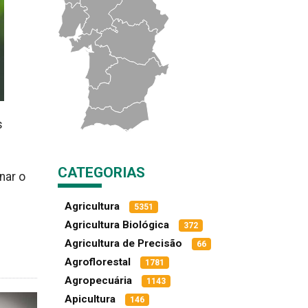
s
CATEGORIAS
nar o
Agricultura
5351
Agricultura Biológica
372
Agricultura de Precisão
66
Agroflorestal
1781
Agropecuária
1143
Apicultura
146