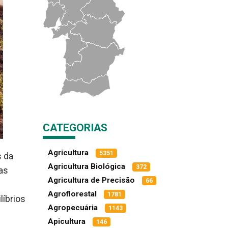
CATEGORIAS
Agricultura
5351
s da
Agricultura Biológica
372
vas
Agricultura de Precisão
66
Agroflorestal
1781
líbrios
Agropecuária
1143
Apicultura
146