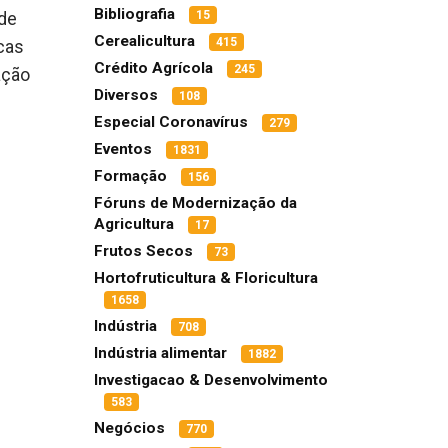
Bibliografia
15
ade
Cerealicultura
415
icas
Crédito Agrícola
245
ação
Diversos
108
Especial Coronavírus
279
Eventos
1831
Formação
156
Fóruns de Modernização da
Agricultura
17
Frutos Secos
73
Hortofruticultura & Floricultura
1658
Indústria
708
Indústria alimentar
1882
Investigacao & Desenvolvimento
583
Negócios
770