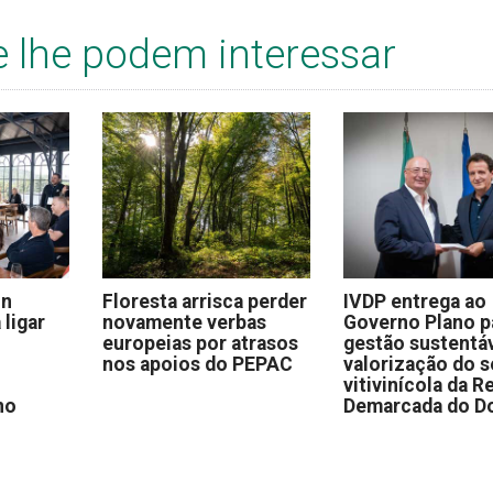
e lhe podem interessar
on
Floresta arrisca perder
IVDP entrega ao
 ligar
novamente verbas
Governo Plano p
europeias por atrasos
gestão sustentáv
nos apoios do PEPAC
valorização do s
vitivinícola da R
no
Demarcada do D