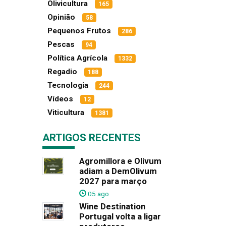
Olivicultura
165
Opinião
58
Pequenos Frutos
286
Pescas
94
Política Agrícola
1332
Regadio
188
Tecnologia
244
Vídeos
12
Viticultura
1381
ARTIGOS RECENTES
Agromillora e Olivum
adiam a DemOlivum
2027 para março
05 ago
Wine Destination
Portugal volta a ligar