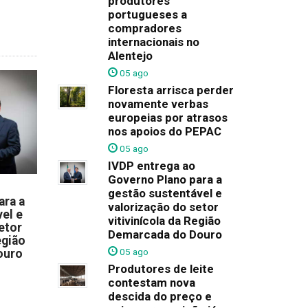
produtores
portugueses a
compradores
internacionais no
Alentejo
05 ago
Floresta arrisca perder
novamente verbas
europeias por atrasos
nos apoios do PEPAC
05 ago
IVDP entrega ao
Governo Plano para a
gestão sustentável e
ara a
valorização do setor
el e
vitivinícola da Região
etor
Demarcada do Douro
egião
05 ago
ouro
Produtores de leite
contestam nova
descida do preço e