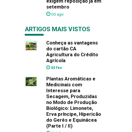
exigem reposição já em
setembro
05 ago
ARTIGOS MAIS VISTOS
Conheça as vantagens
do cartão CA
Agricultura do Crédito
Agrícola
03 fev
Plantas Aromáticas e
Medicinais com
Interesse para
Secagem, Produzidas
no Modo de Produção
Biológico: Limonete,
Erva príncipe, Hipericão
do Gerês e Equinácea
(Parte I / II)