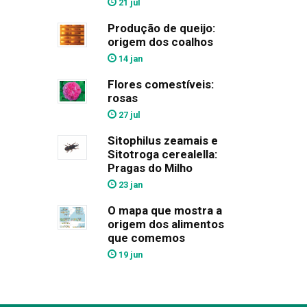
21 jul
Produção de queijo:
origem dos coalhos
14 jan
Flores comestíveis:
rosas
27 jul
Sitophilus zeamais e
Sitotroga cerealella:
Pragas do Milho
23 jan
O mapa que mostra a
origem dos alimentos
que comemos
19 jun