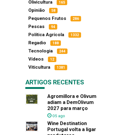
Olivicultura
165
Opinião
58
Pequenos Frutos
286
Pescas
94
Política Agrícola
1332
Regadio
188
Tecnologia
244
Vídeos
12
Viticultura
1381
ARTIGOS RECENTES
Agromillora e Olivum
adiam a DemOlivum
2027 para março
05 ago
Wine Destination
Portugal volta a ligar