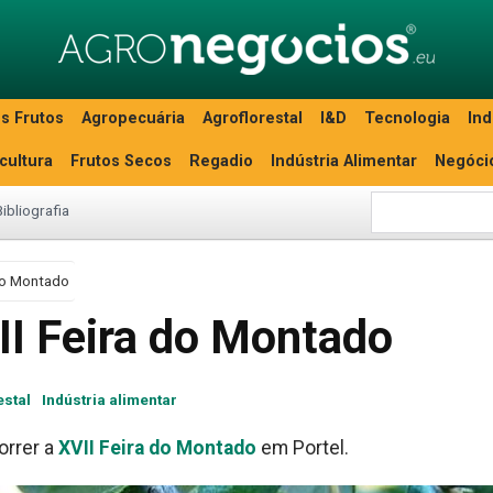
s Frutos
Agropecuária
Agroflorestal
I&D
Tecnologia
Ind
icultura
Frutos Secos
Regadio
Indústria Alimentar
Negóci
Bibliografia
 do Montado
II Feira do Montado
estal
Indústria alimentar
orrer a
XVII Feira do Montado
em Portel.