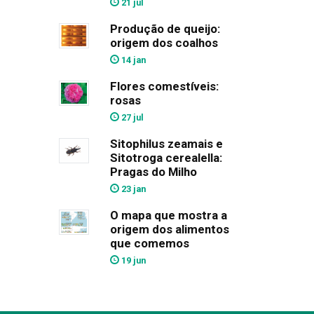
21 jul
Produção de queijo:
origem dos coalhos
14 jan
Flores comestíveis:
rosas
27 jul
Sitophilus zeamais e
Sitotroga cerealella:
Pragas do Milho
23 jan
O mapa que mostra a
origem dos alimentos
que comemos
19 jun