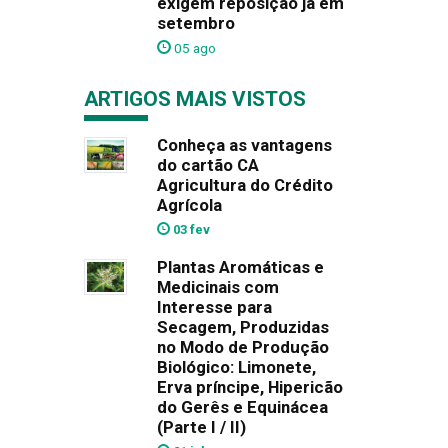
exigem reposição já em
setembro
05 ago
ARTIGOS MAIS VISTOS
Conheça as vantagens
do cartão CA
Agricultura do Crédito
Agrícola
03 fev
Plantas Aromáticas e
Medicinais com
Interesse para
Secagem, Produzidas
no Modo de Produção
Biológico: Limonete,
Erva príncipe, Hipericão
do Gerês e Equinácea
(Parte I / II)