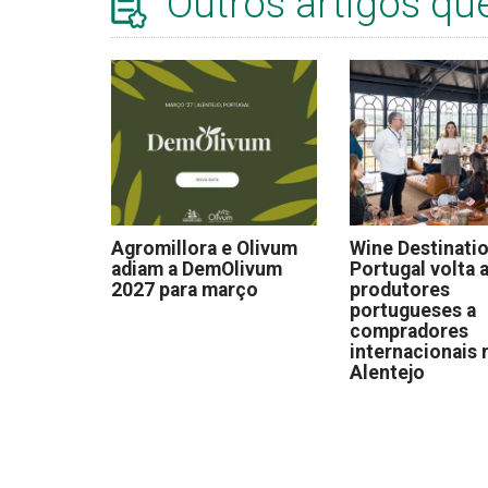
Outros artigos qu
Agromillora e Olivum
Wine Destinati
adiam a DemOlivum
Portugal volta a
2027 para março
produtores
portugueses a
compradores
internacionais 
Alentejo