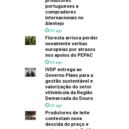
produtores
portugueses a
compradores
internacionais no
Alentejo
05 ago
Floresta arrisca perder
novamente verbas
europeias por atrasos
nos apoios do PEPAC
05 ago
IVDP entrega ao
Governo Plano para a
gestão sustentável e
valorização do setor
vitivinícola da Região
Demarcada do Douro
05 ago
Produtores de leite
contestam nova
descida do preço e