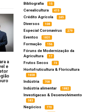
Bibliografia
15
Cerealicultura
415
Crédito Agrícola
245
Diversos
108
Especial Coronavírus
279
Eventos
1831
Formação
156
Fóruns de Modernização da
Agricultura
17
ara a
Frutos Secos
73
el e
Hortofruticultura & Floricultura
etor
1658
egião
ouro
Indústria
708
Indústria alimentar
1882
Investigacao & Desenvolvimento
583
Negócios
770