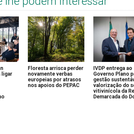
e lhe podem interessar
on
Floresta arrisca perder
IVDP entrega ao
 ligar
novamente verbas
Governo Plano p
europeias por atrasos
gestão sustentáv
nos apoios do PEPAC
valorização do s
vitivinícola da R
no
Demarcada do D