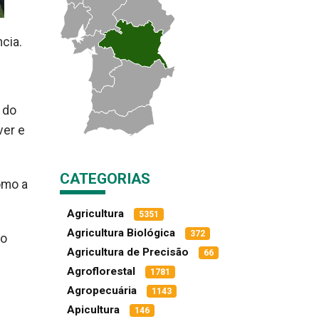
cia.
 do
ver e
CATEGORIAS
omo a
Agricultura
5351
Agricultura Biológica
372
do
Agricultura de Precisão
66
Agroflorestal
1781
Agropecuária
1143
Apicultura
146