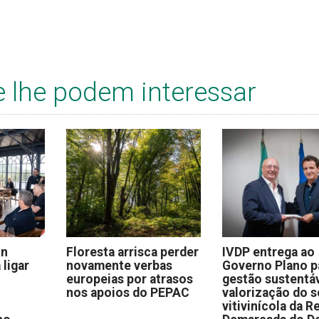
e lhe podem interessar
on
Floresta arrisca perder
IVDP entrega ao
 ligar
novamente verbas
Governo Plano p
europeias por atrasos
gestão sustentáv
nos apoios do PEPAC
valorização do s
vitivinícola da R