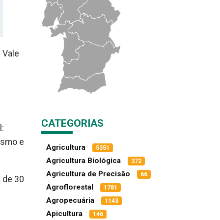
 Vale
CATEGORIAS
l:
rismo e
Agricultura
5351
Agricultura Biológica
372
Agricultura de Precisão
66
a de 30
Agroflorestal
1781
Agropecuária
1143
Apicultura
146