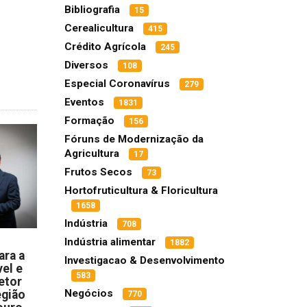
Bibliografia
15
Cerealicultura
415
Crédito Agrícola
245
Diversos
108
Especial Coronavírus
279
Eventos
1831
Formação
156
Fóruns de Modernização da
Agricultura
17
Frutos Secos
73
Hortofruticultura & Floricultura
1658
Indústria
708
Indústria alimentar
1882
ara a
Investigacao & Desenvolvimento
el e
583
etor
Negócios
egião
770