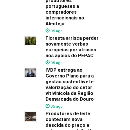
produtores
portugueses a
compradores
internacionais no
Alentejo
05 ago
Floresta arrisca perder
novamente verbas
europeias por atrasos
nos apoios do PEPAC
05 ago
IVDP entrega ao
Governo Plano para a
gestão sustentável e
valorização do setor
vitivinícola da Região
Demarcada do Douro
05 ago
Produtores de leite
contestam nova
descida do preço e