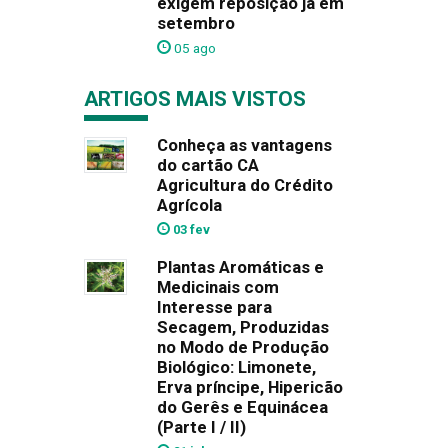
exigem reposição já em
setembro
05 ago
ARTIGOS MAIS VISTOS
Conheça as vantagens
do cartão CA
Agricultura do Crédito
Agrícola
03 fev
Plantas Aromáticas e
Medicinais com
Interesse para
Secagem, Produzidas
no Modo de Produção
Biológico: Limonete,
Erva príncipe, Hipericão
do Gerês e Equinácea
(Parte I / II)