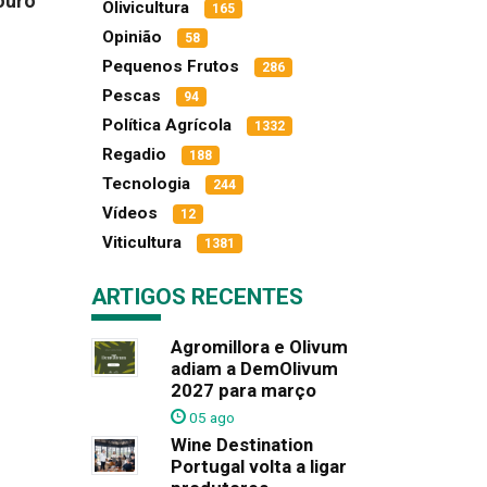
ouro
Olivicultura
165
Opinião
58
Pequenos Frutos
286
Pescas
94
Política Agrícola
1332
Regadio
188
Tecnologia
244
Vídeos
12
Viticultura
1381
ARTIGOS RECENTES
Agromillora e Olivum
adiam a DemOlivum
2027 para março
05 ago
Wine Destination
Portugal volta a ligar