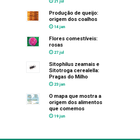
21 jul
Produção de queijo:
origem dos coalhos
14 jan
Flores comestíveis:
rosas
27 jul
Sitophilus zeamais e
Sitotroga cerealella:
Pragas do Milho
23 jan
O mapa que mostra a
origem dos alimentos
que comemos
19 jun