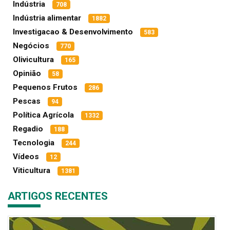
Indústria
708
Indústria alimentar
1882
Investigacao & Desenvolvimento
583
Negócios
770
Olivicultura
165
Opinião
58
Pequenos Frutos
286
Pescas
94
Política Agrícola
1332
Regadio
188
Tecnologia
244
Vídeos
12
Viticultura
1381
ARTIGOS RECENTES