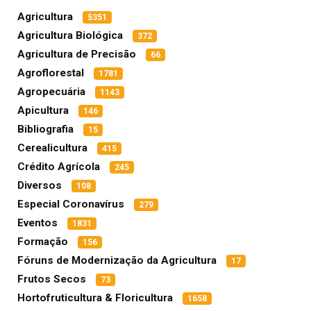
Agricultura
5351
Agricultura Biológica
372
Agricultura de Precisão
66
Agroflorestal
1781
Agropecuária
1143
Apicultura
146
Bibliografia
15
Cerealicultura
415
Crédito Agrícola
245
Diversos
108
Especial Coronavírus
279
Eventos
1831
Formação
156
Fóruns de Modernização da Agricultura
17
Frutos Secos
73
Hortofruticultura & Floricultura
1658