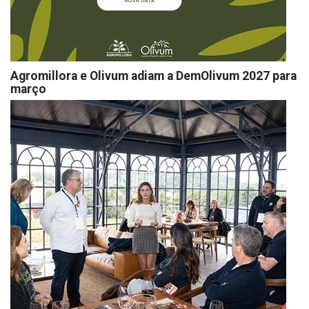
Agromillora e Olivum adiam a DemOlivum 2027 para
março