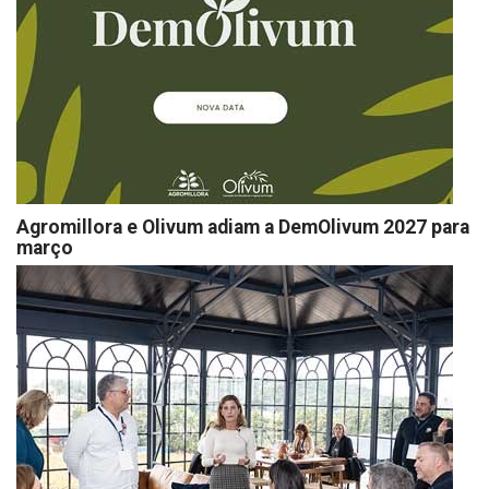
Agromillora e Olivum adiam a DemOlivum 2027 para
março