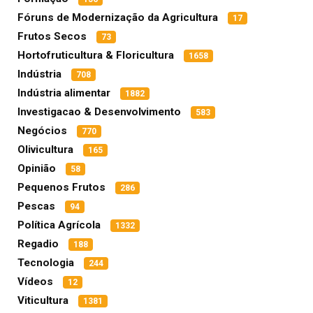
Fóruns de Modernização da Agricultura
17
Frutos Secos
73
Hortofruticultura & Floricultura
1658
Indústria
708
Indústria alimentar
1882
Investigacao & Desenvolvimento
583
Negócios
770
Olivicultura
165
Opinião
58
Pequenos Frutos
286
Pescas
94
Política Agrícola
1332
Regadio
188
Tecnologia
244
Vídeos
12
Viticultura
1381