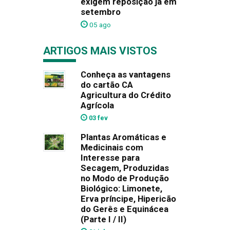
exigem reposição já em
setembro
05 ago
ARTIGOS MAIS VISTOS
Conheça as vantagens
do cartão CA
Agricultura do Crédito
Agrícola
03 fev
Plantas Aromáticas e
Medicinais com
Interesse para
Secagem, Produzidas
no Modo de Produção
Biológico: Limonete,
Erva príncipe, Hipericão
do Gerês e Equinácea
(Parte I / II)