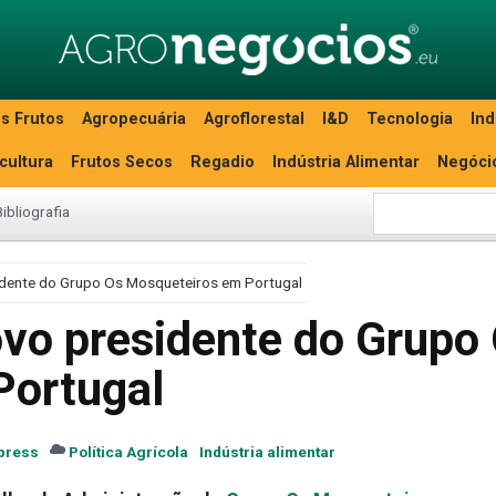
s Frutos
Agropecuária
Agroflorestal
I&D
Tecnologia
Ind
icultura
Frutos Secos
Regadio
Indústria Alimentar
Negóci
Bibliografia
sidente do Grupo Os Mosqueteiros em Portugal
ovo presidente do Grupo
Portugal
press
Política Agrícola
Indústria alimentar