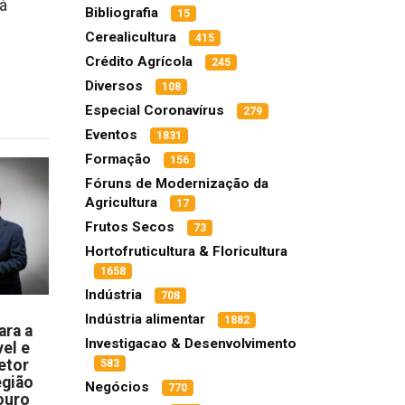
rá
Bibliografia
15
Cerealicultura
415
Crédito Agrícola
245
Diversos
108
Especial Coronavírus
279
Eventos
1831
Formação
156
Fóruns de Modernização da
Agricultura
17
Frutos Secos
73
Hortofruticultura & Floricultura
1658
Indústria
708
Indústria alimentar
1882
ara a
Investigacao & Desenvolvimento
el e
etor
583
egião
Negócios
770
ouro