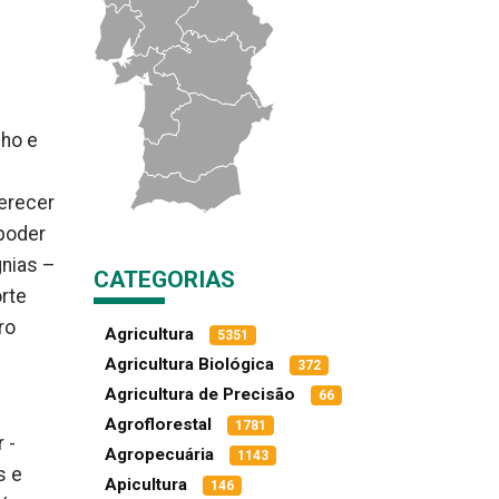
lho e
erecer
 poder
gnias –
CATEGORIAS
orte
ro
Agricultura
5351
Agricultura Biológica
372
Agricultura de Precisão
66
Agroflorestal
1781
 -
Agropecuária
1143
s e
Apicultura
146