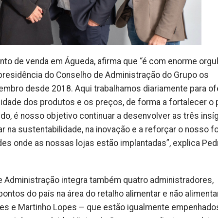
nto de venda em Águeda, afirma que “é com enorme orgu
presidência do Conselho de Administração do Grupo os
membro desde 2018. Aqui trabalhamos diariamente para of
idade dos produtos e os preços, de forma a fortalecer o
o, é nosso objetivo continuar a desenvolver as três insí
r na sustentabilidade, na inovação e a reforçar o nosso f
es onde as nossas lojas estão implantadas”, explica Ped
e Administração integra também quatro administradores,
ntos do país na área do retalho alimentar e não alimentar
ndes e Martinho Lopes – que estão igualmente empenhado