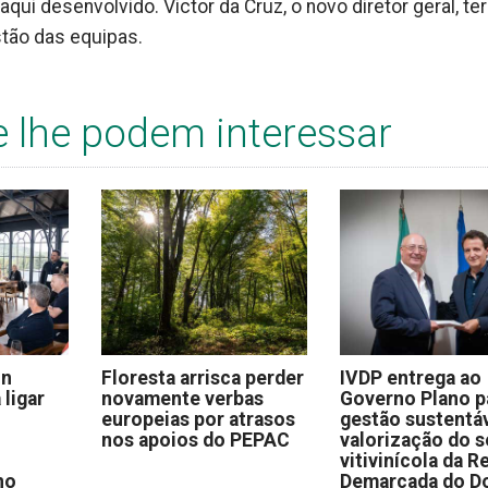
ui desenvolvido. Victor da Cruz, o novo diretor geral, te
tão das equipas.
e lhe podem interessar
on
Floresta arrisca perder
IVDP entrega ao
 ligar
novamente verbas
Governo Plano p
europeias por atrasos
gestão sustentáv
nos apoios do PEPAC
valorização do s
vitivinícola da R
no
Demarcada do D