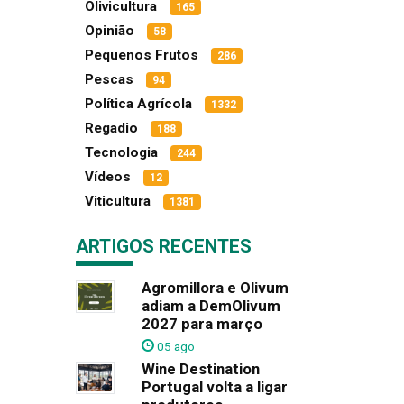
Olivicultura
165
Opinião
58
Pequenos Frutos
286
Pescas
94
Política Agrícola
1332
Regadio
188
Tecnologia
244
Vídeos
12
Viticultura
1381
ARTIGOS RECENTES
Agromillora e Olivum
adiam a DemOlivum
2027 para março
05 ago
Wine Destination
Portugal volta a ligar