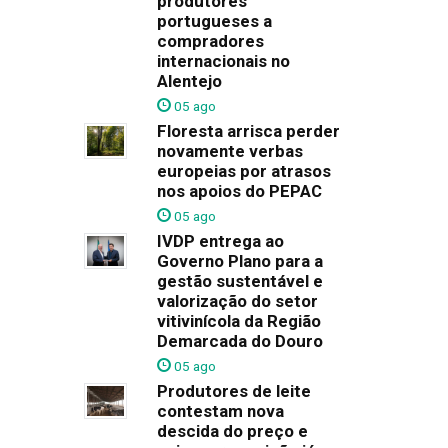
produtores
portugueses a
compradores
internacionais no
Alentejo
05 ago
Floresta arrisca perder
novamente verbas
europeias por atrasos
nos apoios do PEPAC
05 ago
IVDP entrega ao
Governo Plano para a
gestão sustentável e
valorização do setor
vitivinícola da Região
Demarcada do Douro
05 ago
Produtores de leite
contestam nova
descida do preço e