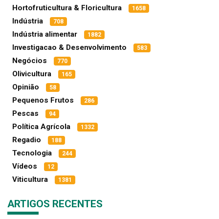
Hortofruticultura & Floricultura
1658
Indústria
708
Indústria alimentar
1882
Investigacao & Desenvolvimento
583
Negócios
770
Olivicultura
165
Opinião
58
Pequenos Frutos
286
Pescas
94
Política Agrícola
1332
Regadio
188
Tecnologia
244
Vídeos
12
Viticultura
1381
ARTIGOS RECENTES