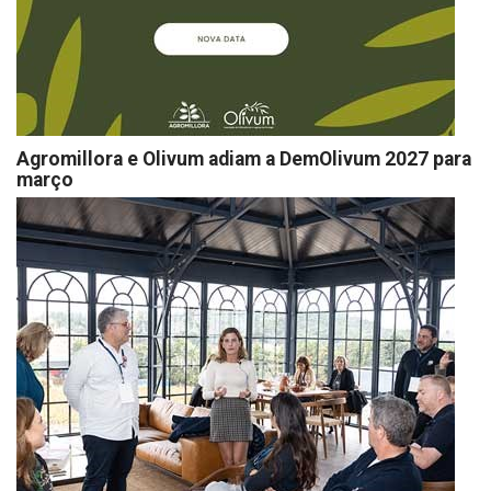
Agromillora e Olivum adiam a DemOlivum 2027 para
março