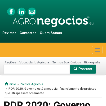
Revistas
Contactos
Quem Somos
Togg
navig
Regiões
Vocabulário Agrícola
Termos Económicos
Bibliografia
Procurar
início
Política Agrícola
PDR 2020: Governo está a negociar financiamento de projetos
que ultrapassem orçamento
PDR 2020: Governo