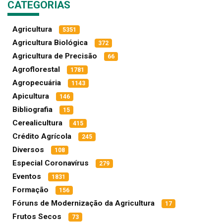
CATEGORIAS
Agricultura
5351
Agricultura Biológica
372
Agricultura de Precisão
66
Agroflorestal
1781
Agropecuária
1143
Apicultura
146
Bibliografia
15
Cerealicultura
415
Crédito Agrícola
245
Diversos
108
Especial Coronavírus
279
Eventos
1831
Formação
156
Fóruns de Modernização da Agricultura
17
Frutos Secos
73