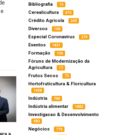
de
Bibliografia
15
 e
Cerealicultura
415
Crédito Agrícola
245
Diversos
108
Especial Coronavírus
279
Eventos
1831
Formação
156
Fóruns de Modernização da
Agricultura
17
Frutos Secos
73
Hortofruticultura & Floricultura
1658
Indústria
708
Indústria alimentar
1882
Investigacao & Desenvolvimento
583
Negócios
770
ara a