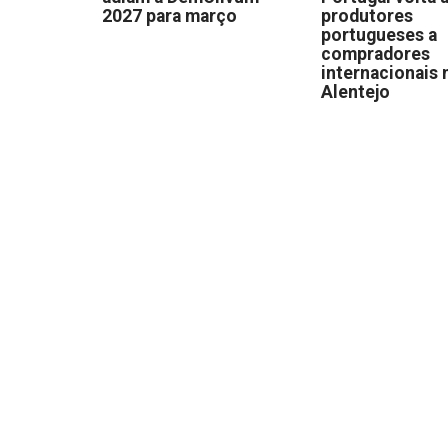
2027 para março
produtores
portugueses a
compradores
internacionais 
Alentejo