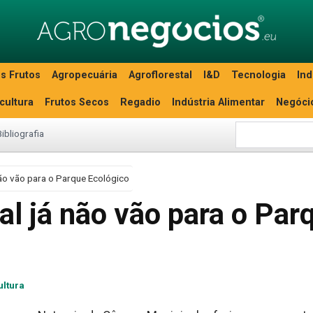
s Frutos
Agropecuária
Agroflorestal
I&D
Tecnologia
Ind
icultura
Frutos Secos
Regadio
Indústria Alimentar
Negóci
Bibliografia
ão vão para o Parque Ecológico
l já não vão para o Par
ultura