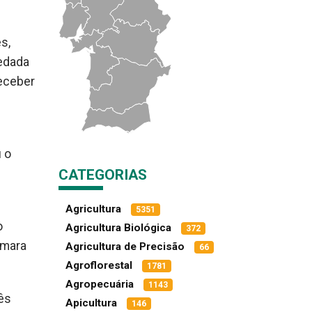
s,
vedada
receber
 o
CATEGORIAS
Agricultura
5351
o
Agricultura Biológica
372
âmara
Agricultura de Precisão
66
Agroflorestal
1781
Agropecuária
1143
ês
Apicultura
146