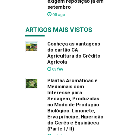
exigem reposição já em
setembro
05 ago
ARTIGOS MAIS VISTOS
Conheça as vantagens
do cartão CA
Agricultura do Crédito
Agrícola
03 fev
Plantas Aromáticas e
Medicinais com
Interesse para
Secagem, Produzidas
no Modo de Produção
Biológico: Limonete,
Erva príncipe, Hipericão
do Gerês e Equinácea
(Parte I / II)