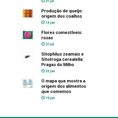
21 jul
Produção de queijo:
origem dos coalhos
14 jan
Flores comestíveis:
rosas
27 jul
Sitophilus zeamais e
Sitotroga cerealella:
Pragas do Milho
23 jan
O mapa que mostra a
origem dos alimentos
que comemos
19 jun