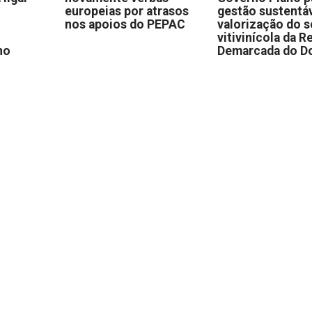
europeias por atrasos
gestão sustentáv
nos apoios do PEPAC
valorização do s
vitivinícola da R
no
Demarcada do D