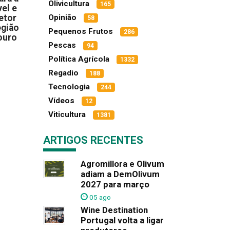
Olivicultura
165
el e
etor
Opinião
58
egião
Pequenos Frutos
286
ouro
Pescas
94
Política Agrícola
1332
Regadio
188
Tecnologia
244
Vídeos
12
Viticultura
1381
ARTIGOS RECENTES
Agromillora e Olivum
adiam a DemOlivum
2027 para março
05 ago
Wine Destination
Portugal volta a ligar