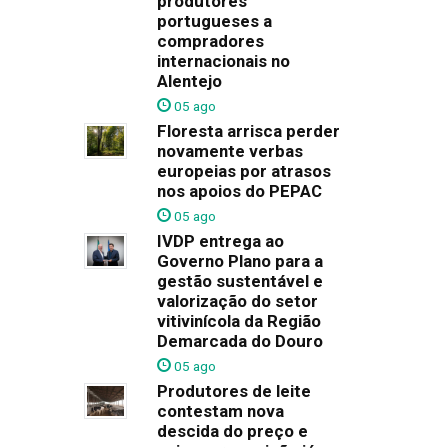
produtores
portugueses a
compradores
internacionais no
Alentejo
05 ago
Floresta arrisca perder
novamente verbas
europeias por atrasos
nos apoios do PEPAC
05 ago
IVDP entrega ao
Governo Plano para a
gestão sustentável e
valorização do setor
vitivinícola da Região
Demarcada do Douro
05 ago
Produtores de leite
contestam nova
descida do preço e