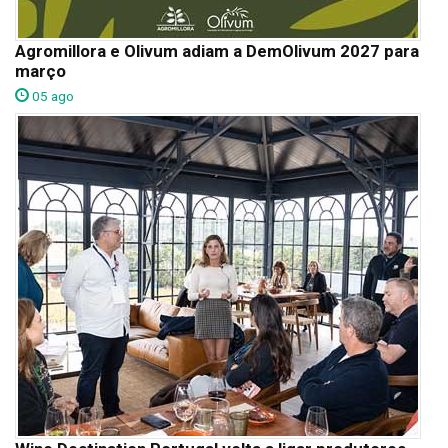
Agromillora e Olivum adiam a DemOlivum 2027 para
março
05 ago