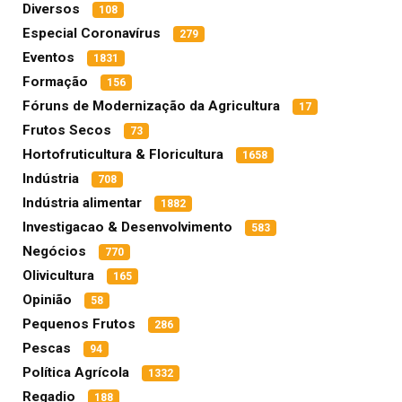
Diversos
108
Especial Coronavírus
279
Eventos
1831
Formação
156
Fóruns de Modernização da Agricultura
17
Frutos Secos
73
Hortofruticultura & Floricultura
1658
Indústria
708
Indústria alimentar
1882
Investigacao & Desenvolvimento
583
Negócios
770
Olivicultura
165
Opinião
58
Pequenos Frutos
286
Pescas
94
Política Agrícola
1332
Regadio
188