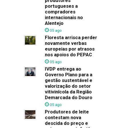
produtores
portugueses a
compradores
internacionais no
Alentejo
05 ago
Floresta arrisca perder
novamente verbas
europeias por atrasos
nos apoios do PEPAC
05 ago
IVDP entrega ao
Governo Plano para a
gestão sustentável e
valorização do setor
vitivinícola da Região
Demarcada do Douro
05 ago
Produtores de leite
contestam nova
descida do preço e