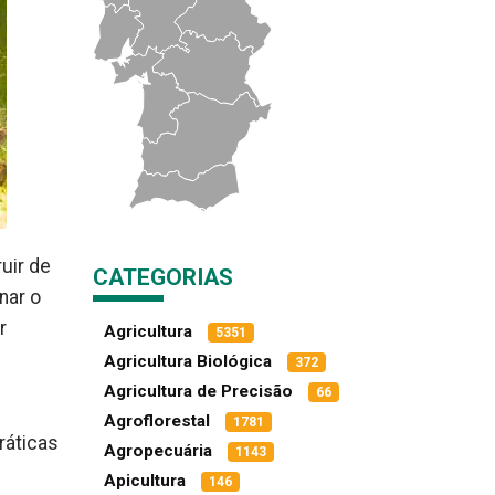
uir de
CATEGORIAS
nar o
r
Agricultura
5351
Agricultura Biológica
372
Agricultura de Precisão
66
Agroflorestal
1781
ráticas
Agropecuária
1143
Apicultura
146