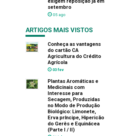
exigem reposição já em
setembro
05 ago
ARTIGOS MAIS VISTOS
Conheça as vantagens
do cartão CA
Agricultura do Crédito
Agrícola
03 fev
Plantas Aromáticas e
Medicinais com
Interesse para
Secagem, Produzidas
no Modo de Produção
Biológico: Limonete,
Erva príncipe, Hipericão
do Gerês e Equinácea
(Parte I / II)