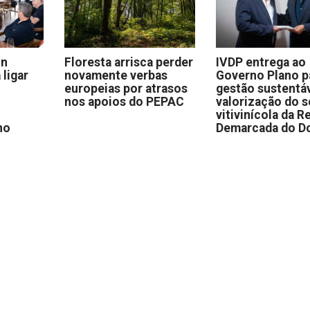
on
Floresta arrisca perder
IVDP entrega ao
 ligar
novamente verbas
Governo Plano p
europeias por atrasos
gestão sustentáv
nos apoios do PEPAC
valorização do s
vitivinícola da R
no
Demarcada do D