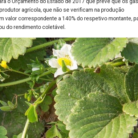
para o Orçamento do Estado de 2017 que prevê que os ga
produtor agrícola, que não se verificam na produção
m valor correspondente a 140% do respetivo montante, p
 ou do rendimento coletável.