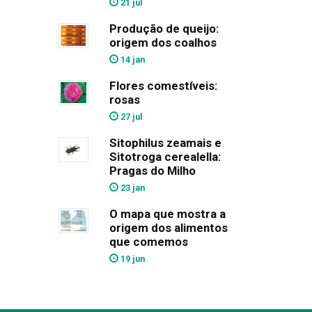
21 jul
Produção de queijo:
origem dos coalhos
14 jan
Flores comestíveis:
rosas
27 jul
Sitophilus zeamais e
Sitotroga cerealella:
Pragas do Milho
23 jan
O mapa que mostra a
origem dos alimentos
que comemos
19 jun