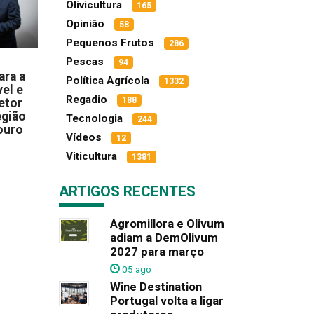
Olivicultura
165
Opinião
58
Pequenos Frutos
286
Pescas
94
ara a
Política Agrícola
1332
el e
Regadio
188
etor
egião
Tecnologia
244
ouro
Vídeos
12
Viticultura
1381
ARTIGOS RECENTES
Agromillora e Olivum
adiam a DemOlivum
2027 para março
05 ago
Wine Destination
Portugal volta a ligar