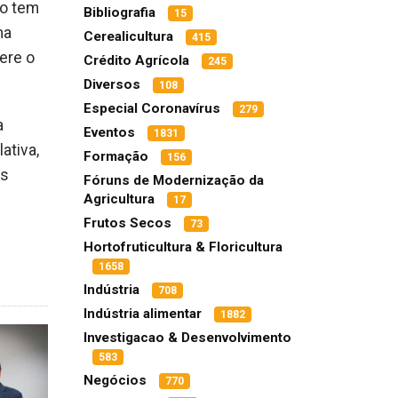
ão tem
Bibliografia
15
ma
Cerealicultura
415
ere o
Crédito Agrícola
245
Diversos
108
Especial Coronavírus
279
a
Eventos
1831
ativa,
Formação
156
is
Fóruns de Modernização da
Agricultura
17
Frutos Secos
73
Hortofruticultura & Floricultura
1658
Indústria
708
Indústria alimentar
1882
Investigacao & Desenvolvimento
583
Negócios
770